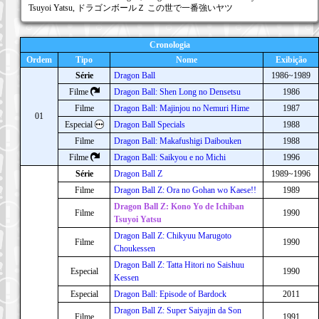
Tsuyoi Yatsu, ドラゴンボールＺ この世で一番強いヤツ
Cronologia
Ordem
Tipo
Nome
Exibição
Série
Dragon Ball
1986~1989
Filme
Dragon Ball: Shen Long no Densetsu
1986
Filme
Dragon Ball: Majinjou no Nemuri Hime
1987
01
Especial
Dragon Ball Specials
1988
Filme
Dragon Ball: Makafushigi Daibouken
1988
Filme
Dragon Ball: Saikyou e no Michi
1996
Série
Dragon Ball Z
1989~1996
Filme
Dragon Ball Z: Ora no Gohan wo Kaese!!
1989
Dragon Ball Z: Kono Yo de Ichiban
Filme
1990
Tsuyoi Yatsu
Dragon Ball Z: Chikyuu Marugoto
Filme
1990
Choukessen
Dragon Ball Z: Tatta Hitori no Saishuu
Especial
1990
Kessen
Especial
Dragon Ball: Episode of Bardock
2011
Dragon Ball Z: Super Saiyajin da Son
Filme
1991