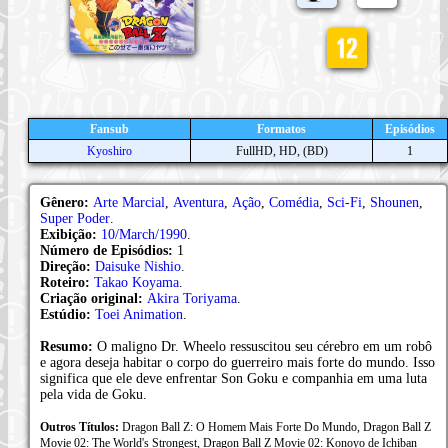
Fansub
Formatos
Episódios
Kyoshiro
FullHD, HD, (BD)
1
Gênero:
Arte Marcial
,
Aventura
,
Ação
,
Comédia
,
Sci-Fi
,
Shounen
,
Super Poder
.
Exibição:
10/March/1990
.
Número de Episódios:
1
Direção:
Daisuke Nishio
.
Roteiro:
Takao Koyama
.
Criação original:
Akira Toriyama
.
Estúdio:
Toei Animation
.
Resumo:
O maligno Dr. Wheelo ressuscitou seu cérebro em um robô
e agora deseja habitar o corpo do guerreiro mais forte do mundo. Isso
significa que ele deve enfrentar Son Goku e companhia em uma luta
pela vida de Goku.
Outros Títulos:
Dragon Ball Z: O Homem Mais Forte Do Mundo, Dragon Ball Z
Movie 02: The World's Strongest, Dragon Ball Z Movie 02: Konoyo de Ichiban