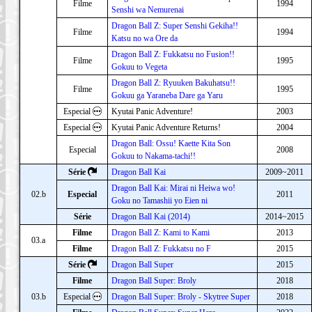
Filme
1994
Senshi wa Nemurenai
Dragon Ball Z: Super Senshi Gekiha!!
Filme
1994
Katsu no wa Ore da
Dragon Ball Z: Fukkatsu no Fusion!!
Filme
1995
Gokuu to Vegeta
Dragon Ball Z: Ryuuken Bakuhatsu!!
Filme
1995
Gokuu ga Yaraneba Dare ga Yaru
Especial
Kyutai Panic Adventure!
2003
Especial
Kyutai Panic Adventure Returns!
2004
Dragon Ball: Ossu! Kaette Kita Son
Especial
2008
Gokuu to Nakama-tachi!!
Série
Dragon Ball Kai
2009~2011
Dragon Ball Kai: Mirai ni Heiwa wo!
02.b
Especial
2011
Goku no Tamashii yo Eien ni
Série
Dragon Ball Kai (2014)
2014~2015
Filme
Dragon Ball Z: Kami to Kami
2013
03.a
Filme
Dragon Ball Z: Fukkatsu no F
2015
Série
Dragon Ball Super
2015
Filme
Dragon Ball Super: Broly
2018
03.b
Especial
Dragon Ball Super: Broly - Skytree Super
2018