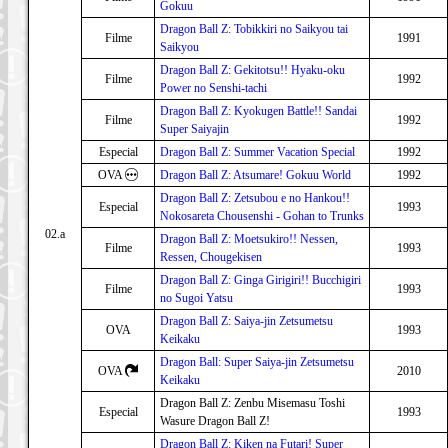
Gokuu
Dragon Ball Z: Tobikkiri no Saikyou tai
Filme
1991
Saikyou
Dragon Ball Z: Gekitotsu!! Hyaku-oku
Filme
1992
Power no Senshi-tachi
Dragon Ball Z: Kyokugen Battle!! Sandai
Filme
1992
Super Saiyajin
Especial
Dragon Ball Z: Summer Vacation Special
1992
OVA
Dragon Ball Z: Atsumare! Gokuu World
1992
Dragon Ball Z: Zetsubou e no Hankou!!
Especial
1993
Nokosareta Chousenshi - Gohan to Trunks
02.a
Dragon Ball Z: Moetsukiro!! Nessen,
Filme
1993
Ressen, Chougekisen
Dragon Ball Z: Ginga Girigiri!! Bucchigiri
Filme
1993
no Sugoi Yatsu
Dragon Ball Z: Saiya-jin Zetsumetsu
OVA
1993
Keikaku
Dragon Ball: Super Saiya-jin Zetsumetsu
OVA
2010
Keikaku
Dragon Ball Z: Zenbu Misemasu Toshi
Especial
1993
Wasure Dragon Ball Z!
Dragon Ball Z: Kiken na Futari! Super