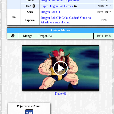
Filme
Dragon Ball Super: Super Hero
2022
ONA
Super Dragon Ball Heroes
2018~????
Série
Dragon Ball GT
1996~1997
04
Dragon Ball GT: Goku Gaiden! Yuuki no
Especial
1997
Akashi wa Suushinchuu
Outras Mídias
Mangá
Dragon Ball
1984~1995
Trailer 01
Referência externa: