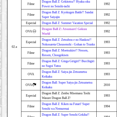
Dragon Ball Z: Gekitotsu!! Hyaku-oku
Filme
1992
Power no Senshi-tachi
Dragon Ball Z: Kyokugen Battle!! Sandai
Filme
1992
Super Saiyajin
Especial
Dragon Ball Z: Summer Vacation Special
1992
Dragon Ball Z: Atsumare! Gokuu
OVA
1992
World
Dragon Ball Z: Zetsubou e no Hankou!!
Especial
1993
Nokosareta Chousenshi - Gohan to Trunks
02.a
Dragon Ball Z: Moetsukiro!! Nessen,
Filme
1993
Ressen, Chougekisen
Dragon Ball Z: Ginga Girigiri!! Bucchigiri
Filme
1993
no Sugoi Yatsu
Dragon Ball Z: Saiya-jin Zetsumetsu
OVA
1993
Keikaku
Dragon Ball: Super Saiya-jin Zetsumetsu
OVA
2010
Keikaku
Dragon Ball Z: Zenbu Misemasu Toshi
Especial
1993
Wasure Dragon Ball Z!
Dragon Ball Z: Kiken na Futari! Super
Filme
1994
Senshi wa Nemurenai
Dragon Ball Z: Super Senshi Gekiha!!
Filme
1994