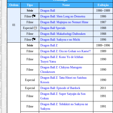
Ordem
Tipo
Nome
Exibição
Série
Dragon Ball
1986~1989
Filme
Dragon Ball: Shen Long no Densetsu
1986
Filme
Dragon Ball: Majinjou no Nemuri Hime
1987
01
Especial
Dragon Ball Specials
1988
Filme
Dragon Ball: Makafushigi Daibouken
1988
Filme
Dragon Ball: Saikyou e no Michi
1996
Série
Dragon Ball Z
1989~1996
Filme
Dragon Ball Z: Ora no Gohan wo Kaese!!
1989
Dragon Ball Z: Kono Yo de Ichiban
Filme
1990
Tsuyoi Yatsu
Dragon Ball Z: Chikyuu Marugoto
Filme
1990
Choukessen
Dragon Ball Z: Tatta Hitori no Saishuu
Especial
1990
Kessen
Especial
Dragon Ball: Episode of Bardock
2011
Dragon Ball Z: Super Saiyajin da Son
Filme
1991
Gokuu
Dragon Ball Z: Tobikkiri no Saikyou tai
Filme
1991
Saikyou