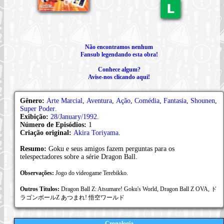
Não encontramos nenhum
Fansub legendando esta obra!
Conhece algum?
Avise-nos clicando aqui!
Gênero:
Arte Marcial
,
Aventura
,
Ação
,
Comédia
,
Fantasia
,
Shounen
,
Super Poder
.
Exibição:
28/January/1992
.
Número de Episódios:
1
Criação original:
Akira Toriyama
.
Resumo:
Goku e seus amigos fazem perguntas para os
telespectadores sobre a série Dragon Ball.
Observações:
Jogo do videogame Terebikko.
Outros Títulos:
Dragon Ball Z: Atsumare! Goku's World, Dragon Ball Z OVA, ド
ラゴンボールZ あつまれ! 悟空ワールド
Cronologia