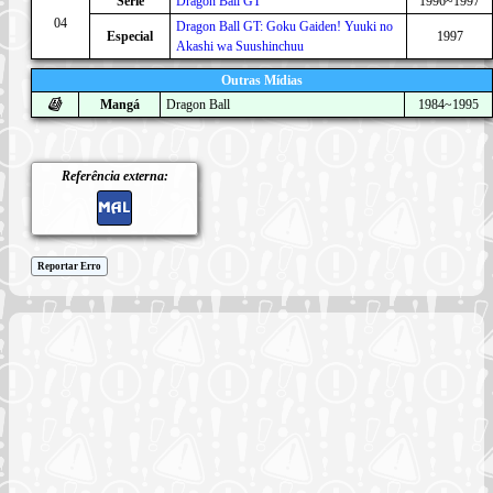
Série
Dragon Ball GT
1996~1997
04
Dragon Ball GT: Goku Gaiden! Yuuki no
Especial
1997
Akashi wa Suushinchuu
Outras Mídias
Mangá
Dragon Ball
1984~1995
Referência externa:
Reportar Erro