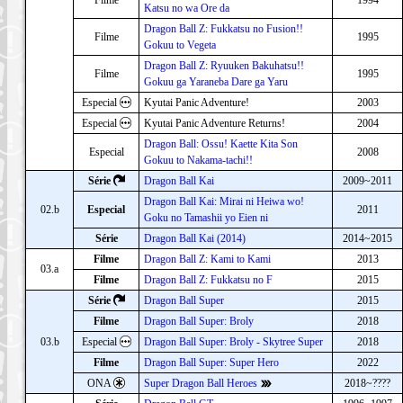
Katsu no wa Ore da
Dragon Ball Z: Fukkatsu no Fusion!!
Filme
1995
Gokuu to Vegeta
Dragon Ball Z: Ryuuken Bakuhatsu!!
Filme
1995
Gokuu ga Yaraneba Dare ga Yaru
Especial
Kyutai Panic Adventure!
2003
Especial
Kyutai Panic Adventure Returns!
2004
Dragon Ball: Ossu! Kaette Kita Son
Especial
2008
Gokuu to Nakama-tachi!!
Série
Dragon Ball Kai
2009~2011
Dragon Ball Kai: Mirai ni Heiwa wo!
02.b
Especial
2011
Goku no Tamashii yo Eien ni
Série
Dragon Ball Kai (2014)
2014~2015
Filme
Dragon Ball Z: Kami to Kami
2013
03.a
Filme
Dragon Ball Z: Fukkatsu no F
2015
Série
Dragon Ball Super
2015
Filme
Dragon Ball Super: Broly
2018
03.b
Especial
Dragon Ball Super: Broly - Skytree Super
2018
Filme
Dragon Ball Super: Super Hero
2022
ONA
Super Dragon Ball Heroes
2018~????