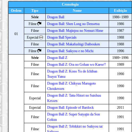
Cronologia
Ordem
Tipo
Nome
Exibição
Série
Dragon Ball
1986~1989
Filme
Dragon Ball: Shen Long no Densetsu
1986
Filme
Dragon Ball: Majinjou no Nemuri Hime
1987
01
Especial
Dragon Ball Specials
1988
Filme
Dragon Ball: Makafushigi Daibouken
1988
Filme
Dragon Ball: Saikyou e no Michi
1996
Série
Dragon Ball Z
1989~1996
Filme
Dragon Ball Z: Ora no Gohan wo Kaese!!
1989
Dragon Ball Z: Kono Yo de Ichiban
Filme
1990
Tsuyoi Yatsu
Dragon Ball Z: Chikyuu Marugoto
Filme
1990
Choukessen
Dragon Ball Z: Tatta Hitori no Saishuu
Especial
1990
Kessen
Especial
Dragon Ball: Episode of Bardock
2011
Dragon Ball Z: Super Saiyajin da Son
Filme
1991
Gokuu
Dragon Ball Z: Tobikkiri no Saikyou tai
Filme
1991
Saikyou