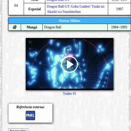
04
Dragon Ball GT: Goku Gaiden! Yuuki no
Especial
1997
Akashi wa Suushinchuu
Outras Mídias
Mangá
Dragon Ball
1984~1995
Trailer 01
Referência externa:
Reportar Erro