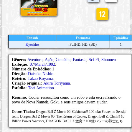
Fansub
Formatos
Episódios
Kyoshiro
FullHD, HD, (BD)
1
Gênero:
Aventura
,
Ação
,
Comédia
,
Fantasia
,
Sci-Fi
,
Shounen
.
Exibição:
07/March/1992
.
Número de Episódios:
1
Direção:
Daisuke Nishio
.
Roteiro:
Takao Koyama
.
Criação original:
Akira Toriyama
.
Estúdio:
Toei Animation
.
Resumo:
Cooler ressuscitou como um robô e está escravizando o
povo de Nova Namek. Goku e seus amigos devem ajudar.
Outros Títulos:
Dragon Ball Z Movie 06: Gekitotsu!! 100-oku Power no Senshi-
tachi, Dragon Ball Z Movie 06: The Return of Cooler, Dragon Ball Z: Clash!! 10
Billion Power Warriors, DRAGON BALL Z 激突!! 100億パワーの戦士たち