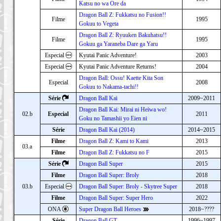
Katsu no wa Ore da
Dragon Ball Z: Fukkatsu no Fusion!!
Filme
1995
Gokuu to Vegeta
Dragon Ball Z: Ryuuken Bakuhatsu!!
Filme
1995
Gokuu ga Yaraneba Dare ga Yaru
Especial
Kyutai Panic Adventure!
2003
Especial
Kyutai Panic Adventure Returns!
2004
Dragon Ball: Ossu! Kaette Kita Son
Especial
2008
Gokuu to Nakama-tachi!!
Série
Dragon Ball Kai
2009~2011
Dragon Ball Kai: Mirai ni Heiwa wo!
02.b
Especial
2011
Goku no Tamashii yo Eien ni
Série
Dragon Ball Kai (2014)
2014~2015
Filme
Dragon Ball Z: Kami to Kami
2013
03.a
Filme
Dragon Ball Z: Fukkatsu no F
2015
Série
Dragon Ball Super
2015
Filme
Dragon Ball Super: Broly
2018
03.b
Especial
Dragon Ball Super: Broly - Skytree Super
2018
Filme
Dragon Ball Super: Super Hero
2022
ONA
Super Dragon Ball Heroes
2018~????
Série
Dragon Ball GT
1996~1997