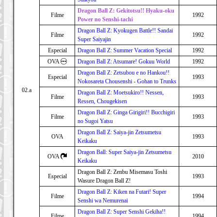
Dragon Ball Z: Gekitotsu!! Hyaku-oku
Filme
1992
Power no Senshi-tachi
Dragon Ball Z: Kyokugen Battle!! Sandai
Filme
1992
Super Saiyajin
Especial
Dragon Ball Z: Summer Vacation Special
1992
OVA
Dragon Ball Z: Atsumare! Gokuu World
1992
Dragon Ball Z: Zetsubou e no Hankou!!
Especial
1993
Nokosareta Chousenshi - Gohan to Trunks
02.a
Dragon Ball Z: Moetsukiro!! Nessen,
Filme
1993
Ressen, Chougekisen
Dragon Ball Z: Ginga Girigiri!! Bucchigiri
Filme
1993
no Sugoi Yatsu
Dragon Ball Z: Saiya-jin Zetsumetsu
OVA
1993
Keikaku
Dragon Ball: Super Saiya-jin Zetsumetsu
OVA
2010
Keikaku
Dragon Ball Z: Zenbu Misemasu Toshi
Especial
1993
Wasure Dragon Ball Z!
Dragon Ball Z: Kiken na Futari! Super
Filme
1994
Senshi wa Nemurenai
Dragon Ball Z: Super Senshi Gekiha!!
Filme
1994