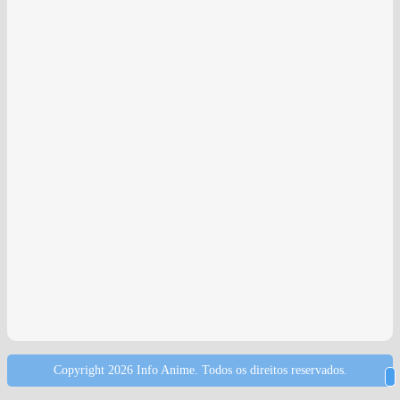
Copyright 2026 Info Anime.
Todos os direitos reservados.