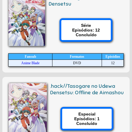
Densetsu
Série
Episódios: 12
Concluído
Fansub
Formatos
Episódios
Anime Blade
DVD
12
.hack//Tasogare no Udewa
Densetsu: Offline de Aimashou
Especial
Episódios: 1
Concluído