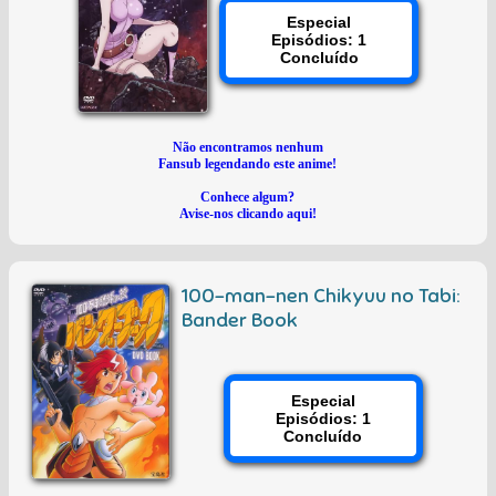
Especial
Episódios: 1
Concluído
Não encontramos nenhum
Fansub legendando este anime!
Conhece algum?
Avise-nos clicando aqui!
100-man-nen Chikyuu no Tabi:
Bander Book
Especial
Episódios: 1
Concluído