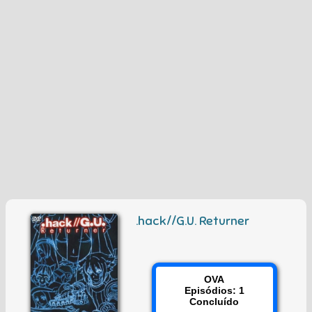
.hack//G.U. Returner
OVA
Episódios: 1
Concluído