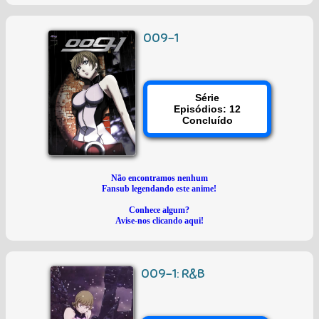
009-1
Série
Episódios: 12
Concluído
Não encontramos nenhum
Fansub legendando este anime!
Conhece algum?
Avise-nos clicando aqui!
009-1: R&B