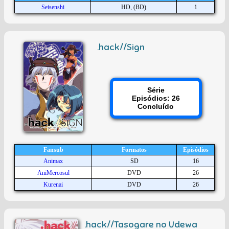
Seisenshi
HD, (BD)
1
.hack//Sign
Série
Episódios: 26
Concluído
Fansub
Formatos
Episódios
Animax
SD
16
AniMercosul
DVD
26
Kurenai
DVD
26
.hack//Tasogare no Udewa