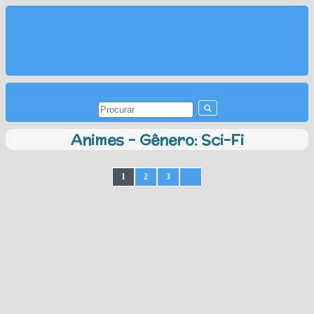
Animes - Gênero: Sci-Fi
1
2
3