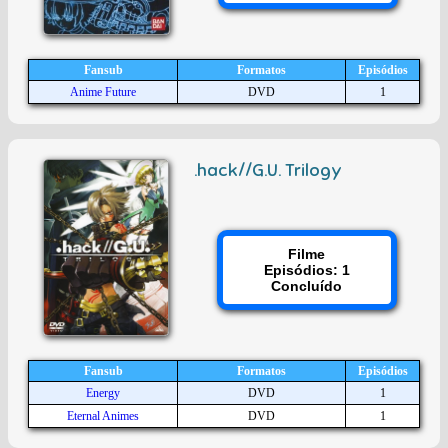
Fansub
Formatos
Episódios
Anime Future
DVD
1
.hack//G.U. Trilogy
Filme
Episódios: 1
Concluído
Fansub
Formatos
Episódios
Energy
DVD
1
Eternal Animes
DVD
1