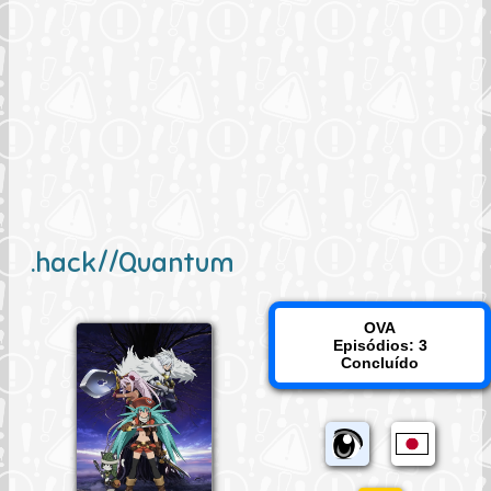
.hack//Quantum
OVA
Episódios: 3
Concluído