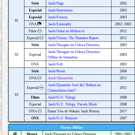
Série
.hack//Sign
2002
Especial
.hack//Intermezzo
2003
Especial
.hack//Unison
2003
01
OVA
.hack//Liminality
2002~2003
Filme
.hack//Sekai no Mukou ni
2012
Especial
.hack//Versus: The Thanatos Report
2012
Série
.hack//Tasogare no Udewa Densetsu
2003
.hack//Tasogare no Udewa Densetsu:
02
Especial
2003
Offline de Aimashou
OVA
.hack//Gift
2003
Série
.hack//Roots
2006
OVA
.hack//Quantum
2011
.hack//Quantum: Sore ike! Bokura no
Especial
2011
Chimuchimu-chan!!
03
Filme
.hack//G.U. Trilogy
2008
Especial
.hack//G.U. Trilogy: Parody Mode
2008
ONA
Daitai 3-bu de Wakaru .hack History
2017
OVA
.hack//G.U. Returner
2007
Outras Mídias
Mangá
.hack//Tasogare no Udewa Densetsu
2001~2003