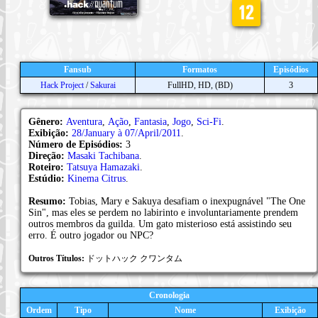
Fansub
Formatos
Episódios
Hack Project
/
Sakurai
FullHD, HD, (BD)
3
Gênero:
Aventura
,
Ação
,
Fantasia
,
Jogo
,
Sci-Fi
.
Exibição:
28/January à 07/April/2011
.
Número de Episódios:
3
Direção:
Masaki Tachibana
.
Roteiro:
Tatsuya Hamazaki
.
Estúdio:
Kinema Citrus
.
Resumo:
Tobias, Mary e Sakuya desafiam o inexpugnável "The One
Sin", mas eles se perdem no labirinto e involuntariamente prendem
outros membros da guilda. Um gato misterioso está assistindo seu
erro. É outro jogador ou NPC?
Outros Títulos:
ドットハック クワンタム
Cronologia
Ordem
Tipo
Nome
Exibição