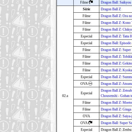
Filme
Dragon Ball: Saikyou
Série
Dragon Ball Z
Filme
Dragon Ball Z: Ora n
Filme
Dragon Ball Z: Kono 
Filme
Dragon Ball Z: Chik
Especial
Dragon Ball Z: Tatta 
Especial
Dragon Ball: Episode
Filme
Dragon Ball Z: Super
Filme
Dragon Ball Z: Tobikk
Filme
Dragon Ball Z: Gekit
Filme
Dragon Ball Z: Kyokug
Especial
Dragon Ball Z: Summe
OVA
Dragon Ball Z: Atsu
Dragon Ball Z: Zetsu
Especial
02.a
Chousenshi - Gohan t
Filme
Dragon Ball Z: Moets
Filme
Dragon Ball Z: Ginga 
OVA
Dragon Ball Z: Saiya-
OVA
Dragon Ball: Super Sa
Especial
Dragon Ball Z: Zenbu