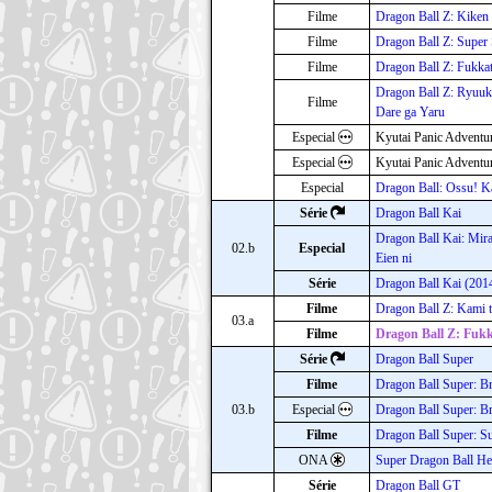
Filme
Dragon Ball Z: Kiken
Filme
Dragon Ball Z: Super
Filme
Dragon Ball Z: Fukka
Dragon Ball Z: Ryuuk
Filme
Dare ga Yaru
Especial
Kyutai Panic Adventu
Especial
Kyutai Panic Adventu
Especial
Dragon Ball: Ossu! K
Série
Dragon Ball Kai
Dragon Ball Kai: Mir
02.b
Especial
Eien ni
Série
Dragon Ball Kai (201
Filme
Dragon Ball Z: Kami 
03.a
Filme
Dragon Ball Z: Fukk
Série
Dragon Ball Super
Filme
Dragon Ball Super: B
03.b
Especial
Dragon Ball Super: Br
Filme
Dragon Ball Super: S
ONA
Super Dragon Ball He
Série
Dragon Ball GT