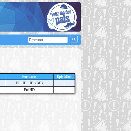
Formatos
Episódios
FullHD, HD, (BD)
1
FullHD
1