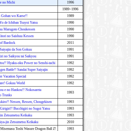
 e no Michi
1996
1989~1996
o Gohan wo Kaese!!
1989
Yo de Ichiban Tsuyoi Yatsu
1990
yuu Marugoto Choukessen
1990
Hitori no Saishuu Kessen
1990
 of Bardock
2011
 Saiyajin da Son Gokuu
1991
iri no Saikyou tai Saikyou
1991
otsu!! Hyaku-oku Power no Senshi-tachi
1992
en Battle!! Sandai Super Saiyajin
1992
r Vacation Special
1992
mare! Gokuu World
1992
bou e no Hankou!! Nokosareta
1993
o Trunks
ukiro!! Nessen, Ressen, Chougekisen
1993
Girigiri!! Bucchigiri no Sugoi Yatsu
1993
jin Zetsumetsu Keikaku
1993
iya-jin Zetsumetsu Keikaku
2010
 Misemasu Toshi Wasure Dragon Ball Z!
1993