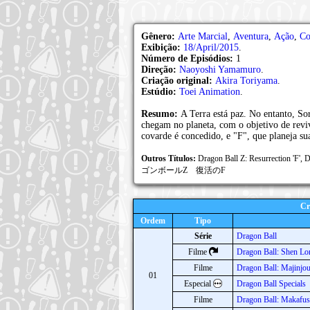
Gênero:
Arte Marcial
,
Aventura
,
Ação
,
Co
Exibição:
18/April/2015
.
Número de Episódios:
1
Direção:
Naoyoshi Yamamuro
.
Criação original:
Akira Toriyama
.
Estúdio:
Toei Animation
.
Resumo:
A Terra está paz. No entanto, So
chegam no planeta, com o objetivo de reviv
covarde é concedido, e "F", que planeja sua
Outros Títulos:
Dragon Ball Z: Resurrection 'F
ゴンボールZ 復活のF
Cr
Ordem
Tipo
Série
Dragon Ball
Filme
Dragon Ball: Shen Lo
Filme
Dragon Ball: Majinjo
01
Especial
Dragon Ball Specials
Filme
Dragon Ball: Makafus