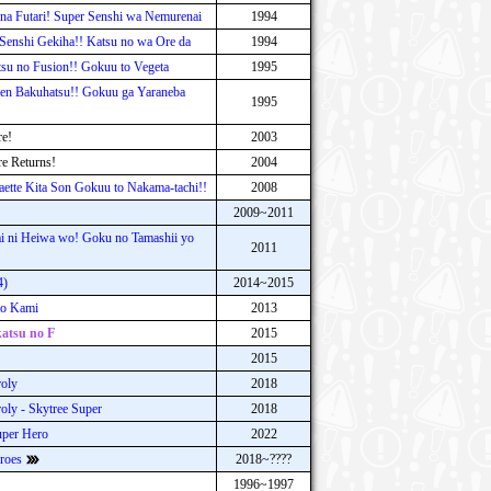
 na Futari! Super Senshi wa Nemurenai
1994
 Senshi Gekiha!! Katsu no wa Ore da
1994
tsu no Fusion!! Gokuu to Vegeta
1995
en Bakuhatsu!! Gokuu ga Yaraneba
1995
re!
2003
re Returns!
2004
aette Kita Son Gokuu to Nakama-tachi!!
2008
2009~2011
ai ni Heiwa wo! Goku no Tamashii yo
2011
4)
2014~2015
to Kami
2013
atsu no F
2015
2015
roly
2018
oly - Skytree Super
2018
uper Hero
2022
roes
2018~????
1996~1997