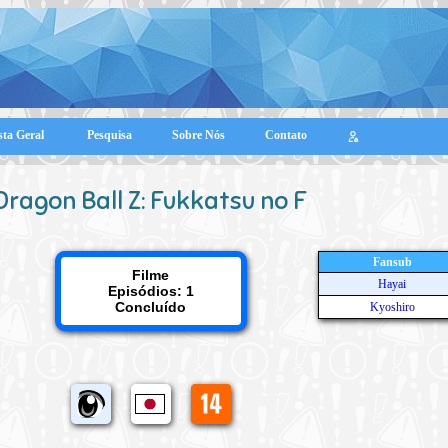
sta Geral
Pesquisa
Sobre Nós
Contato
Dragon Ball Z: Fukkatsu no F
Fansub
Filme
Hayai
Episódios: 1
Concluído
Kyoshiro