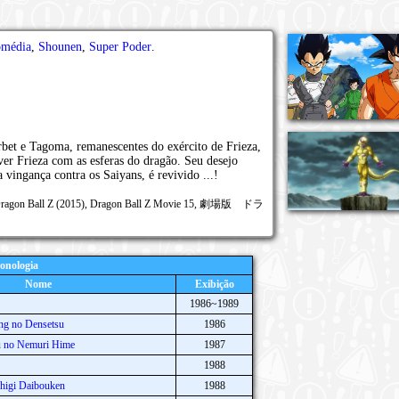
média
,
Shounen
,
Super Poder
.
rbet e Tagoma, remanescentes do exército de Frieza,
er Frieza com as esferas do dragão. Seu desejo
 vingança contra os Saiyans, é revivido ...!
', Dragon Ball Z (2015), Dragon Ball Z Movie 15, 劇場版 ドラ
onologia
Nome
Exibição
1986~1989
ng no Densetsu
1986
u no Nemuri Hime
1987
1988
higi Daibouken
1988