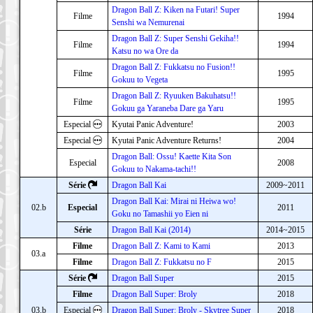
Dragon Ball Z: Kiken na Futari! Super
Filme
1994
Senshi wa Nemurenai
Dragon Ball Z: Super Senshi Gekiha!!
Filme
1994
Katsu no wa Ore da
Dragon Ball Z: Fukkatsu no Fusion!!
Filme
1995
Gokuu to Vegeta
Dragon Ball Z: Ryuuken Bakuhatsu!!
Filme
1995
Gokuu ga Yaraneba Dare ga Yaru
Especial
Kyutai Panic Adventure!
2003
Especial
Kyutai Panic Adventure Returns!
2004
Dragon Ball: Ossu! Kaette Kita Son
Especial
2008
Gokuu to Nakama-tachi!!
Série
Dragon Ball Kai
2009~2011
Dragon Ball Kai: Mirai ni Heiwa wo!
02.b
Especial
2011
Goku no Tamashii yo Eien ni
Série
Dragon Ball Kai (2014)
2014~2015
Filme
Dragon Ball Z: Kami to Kami
2013
03.a
Filme
Dragon Ball Z: Fukkatsu no F
2015
Série
Dragon Ball Super
2015
Filme
Dragon Ball Super: Broly
2018
03.b
Especial
Dragon Ball Super: Broly - Skytree Super
2018