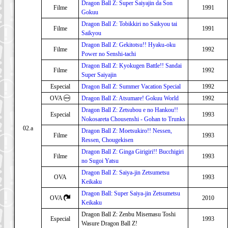
Dragon Ball Z: Super Saiyajin da Son
Filme
1991
Gokuu
Dragon Ball Z: Tobikkiri no Saikyou tai
Filme
1991
Saikyou
Dragon Ball Z: Gekitotsu!! Hyaku-oku
Filme
1992
Power no Senshi-tachi
Dragon Ball Z: Kyokugen Battle!! Sandai
Filme
1992
Super Saiyajin
Especial
Dragon Ball Z: Summer Vacation Special
1992
OVA
Dragon Ball Z: Atsumare! Gokuu World
1992
Dragon Ball Z: Zetsubou e no Hankou!!
Especial
1993
Nokosareta Chousenshi - Gohan to Trunks
02.a
Dragon Ball Z: Moetsukiro!! Nessen,
Filme
1993
Ressen, Chougekisen
Dragon Ball Z: Ginga Girigiri!! Bucchigiri
Filme
1993
no Sugoi Yatsu
Dragon Ball Z: Saiya-jin Zetsumetsu
OVA
1993
Keikaku
Dragon Ball: Super Saiya-jin Zetsumetsu
OVA
2010
Keikaku
Dragon Ball Z: Zenbu Misemasu Toshi
Especial
1993
Wasure Dragon Ball Z!