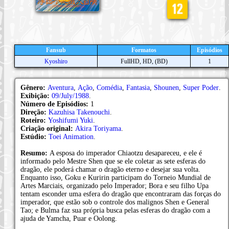
Fansub
Formatos
Episódios
Kyoshiro
FullHD, HD, (BD)
1
Gênero:
Aventura
,
Ação
,
Comédia
,
Fantasia
,
Shounen
,
Super Poder
.
Exibição:
09/July/1988
.
Número de Episódios:
1
Direção:
Kazuhisa Takenouchi
.
Roteiro:
Yoshifumi Yuki
.
Criação original:
Akira Toriyama
.
Estúdio:
Toei Animation
.
Resumo:
A esposa do imperador Chiaotzu desapareceu, e ele é
informado pelo Mestre Shen que se ele coletar as sete esferas do
dragão, ele poderá chamar o dragão eterno e desejar sua volta.
Enquanto isso, Goku e Kuririn participam do Torneio Mundial de
Artes Marciais, organizado pelo Imperador; Bora e seu filho Upa
tentam esconder uma esfera do dragão que encontraram das forças do
imperador, que estão sob o controle dos malignos Shen e General
Tao; e Bulma faz sua própria busca pelas esferas do dragão com a
ajuda de Yamcha, Puar e Oolong.