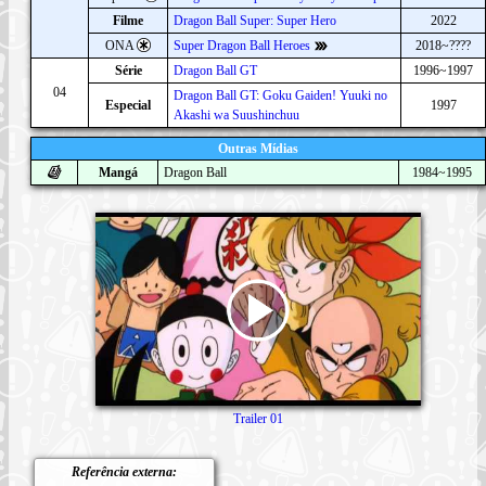
Filme
Dragon Ball Super: Super Hero
2022
ONA
Super Dragon Ball Heroes
2018~????
Série
Dragon Ball GT
1996~1997
04
Dragon Ball GT: Goku Gaiden! Yuuki no
Especial
1997
Akashi wa Suushinchuu
Outras Mídias
Mangá
Dragon Ball
1984~1995
Trailer 01
Referência externa: