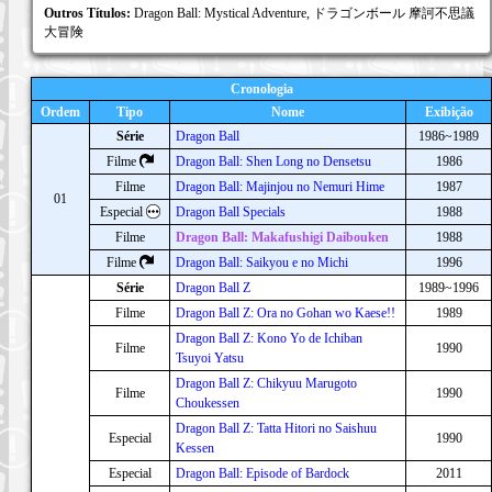
Outros Títulos:
Dragon Ball: Mystical Adventure, ドラゴンボール 摩訶不思議
大冒険
Cronologia
Ordem
Tipo
Nome
Exibição
Série
Dragon Ball
1986~1989
Filme
Dragon Ball: Shen Long no Densetsu
1986
Filme
Dragon Ball: Majinjou no Nemuri Hime
1987
01
Especial
Dragon Ball Specials
1988
Filme
Dragon Ball: Makafushigi Daibouken
1988
Filme
Dragon Ball: Saikyou e no Michi
1996
Série
Dragon Ball Z
1989~1996
Filme
Dragon Ball Z: Ora no Gohan wo Kaese!!
1989
Dragon Ball Z: Kono Yo de Ichiban
Filme
1990
Tsuyoi Yatsu
Dragon Ball Z: Chikyuu Marugoto
Filme
1990
Choukessen
Dragon Ball Z: Tatta Hitori no Saishuu
Especial
1990
Kessen
Especial
Dragon Ball: Episode of Bardock
2011