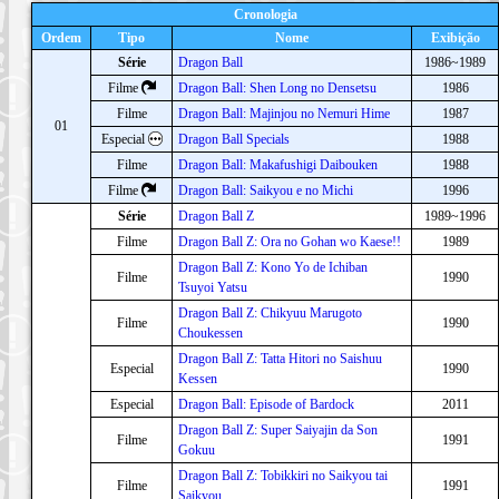
Cronologia
Ordem
Tipo
Nome
Exibição
Série
Dragon Ball
1986~1989
Filme
Dragon Ball: Shen Long no Densetsu
1986
Filme
Dragon Ball: Majinjou no Nemuri Hime
1987
01
Especial
Dragon Ball Specials
1988
Filme
Dragon Ball: Makafushigi Daibouken
1988
Filme
Dragon Ball: Saikyou e no Michi
1996
Série
Dragon Ball Z
1989~1996
Filme
Dragon Ball Z: Ora no Gohan wo Kaese!!
1989
Dragon Ball Z: Kono Yo de Ichiban
Filme
1990
Tsuyoi Yatsu
Dragon Ball Z: Chikyuu Marugoto
Filme
1990
Choukessen
Dragon Ball Z: Tatta Hitori no Saishuu
Especial
1990
Kessen
Especial
Dragon Ball: Episode of Bardock
2011
Dragon Ball Z: Super Saiyajin da Son
Filme
1991
Gokuu
Dragon Ball Z: Tobikkiri no Saikyou tai
Filme
1991
Saikyou