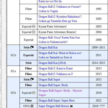
Katsu no wa Ore da
Dragon Ball Z: Fukkatsu no Fusion!!
Filme
1995
Gokuu to Vegeta
Dragon Ball Z: Ryuuken Bakuhatsu!!
Filme
1995
Gokuu ga Yaraneba Dare ga Yaru
Especial
Kyutai Panic Adventure!
2003
Especial
Kyutai Panic Adventure Returns!
2004
Dragon Ball: Ossu! Kaette Kita Son
Especial
2008
Gokuu to Nakama-tachi!!
Série
Dragon Ball Kai
2009~2011
Dragon Ball Kai: Mirai ni Heiwa wo!
02.b
Especial
2011
Goku no Tamashii yo Eien ni
Série
Dragon Ball Kai (2014)
2014~2015
Filme
Dragon Ball Z: Kami to Kami
2013
03.a
Filme
Dragon Ball Z: Fukkatsu no F
2015
Série
Dragon Ball Super
2015
Filme
Dragon Ball Super: Broly
2018
Dragon Ball Super: Broly - Skytree
03.b
Especial
2018
Super
Filme
Dragon Ball Super: Super Hero
2022
ONA
Super Dragon Ball Heroes
2018~????