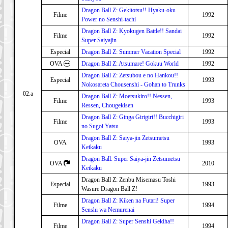
Dragon Ball Z: Gekitotsu!! Hyaku-oku
Filme
1992
Power no Senshi-tachi
Dragon Ball Z: Kyokugen Battle!! Sandai
Filme
1992
Super Saiyajin
Especial
Dragon Ball Z: Summer Vacation Special
1992
OVA
Dragon Ball Z: Atsumare! Gokuu World
1992
Dragon Ball Z: Zetsubou e no Hankou!!
Especial
1993
Nokosareta Chousenshi - Gohan to Trunks
02.a
Dragon Ball Z: Moetsukiro!! Nessen,
Filme
1993
Ressen, Chougekisen
Dragon Ball Z: Ginga Girigiri!! Bucchigiri
Filme
1993
no Sugoi Yatsu
Dragon Ball Z: Saiya-jin Zetsumetsu
OVA
1993
Keikaku
Dragon Ball: Super Saiya-jin Zetsumetsu
OVA
2010
Keikaku
Dragon Ball Z: Zenbu Misemasu Toshi
Especial
1993
Wasure Dragon Ball Z!
Dragon Ball Z: Kiken na Futari! Super
Filme
1994
Senshi wa Nemurenai
Dragon Ball Z: Super Senshi Gekiha!!
Filme
1994