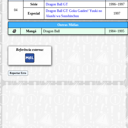
Série
Dragon Ball GT
1996~1997
04
Dragon Ball GT: Goku Gaiden! Yuuki no
Especial
1997
Akashi wa Suushinchuu
Outras Mídias
Mangá
Dragon Ball
1984~1995
Referência externa:
Reportar Erro