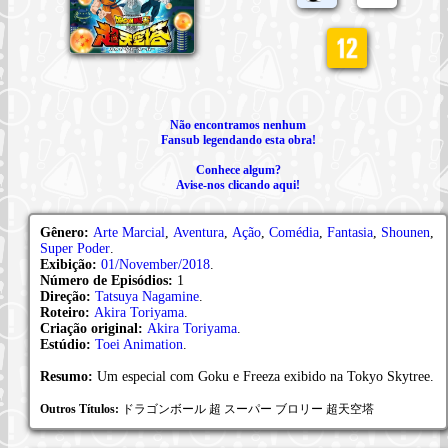
Não encontramos nenhum
Fansub legendando esta obra!
Conhece algum?
Avise-nos clicando aqui!
Gênero:
Arte Marcial
,
Aventura
,
Ação
,
Comédia
,
Fantasia
,
Shounen
,
Super Poder
.
Exibição:
01/November/2018
.
Número de Episódios:
1
Direção:
Tatsuya Nagamine
.
Roteiro:
Akira Toriyama
.
Criação original:
Akira Toriyama
.
Estúdio:
Toei Animation
.
Resumo:
Um especial com Goku e Freeza exibido na Tokyo Skytree.
Outros Títulos:
ドラゴンボール 超 スーパー ブロリー 超天空塔