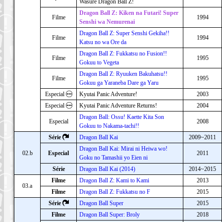
Wasure Dragon Ball Z!
Dragon Ball Z: Kiken na Futari! Super
Filme
1994
Senshi wa Nemurenai
Dragon Ball Z: Super Senshi Gekiha!!
Filme
1994
Katsu no wa Ore da
Dragon Ball Z: Fukkatsu no Fusion!!
Filme
1995
Gokuu to Vegeta
Dragon Ball Z: Ryuuken Bakuhatsu!!
Filme
1995
Gokuu ga Yaraneba Dare ga Yaru
Especial
Kyutai Panic Adventure!
2003
Especial
Kyutai Panic Adventure Returns!
2004
Dragon Ball: Ossu! Kaette Kita Son
Especial
2008
Gokuu to Nakama-tachi!!
Série
Dragon Ball Kai
2009~2011
Dragon Ball Kai: Mirai ni Heiwa wo!
02.b
Especial
2011
Goku no Tamashii yo Eien ni
Série
Dragon Ball Kai (2014)
2014~2015
Filme
Dragon Ball Z: Kami to Kami
2013
03.a
Filme
Dragon Ball Z: Fukkatsu no F
2015
Série
Dragon Ball Super
2015
Filme
Dragon Ball Super: Broly
2018