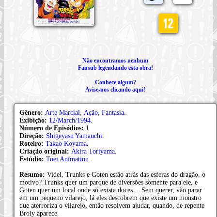
Não encontramos nenhum
Fansub legendando esta obra!
Conhece algum?
Avise-nos clicando aqui!
Gênero:
Arte Marcial
,
Ação
,
Fantasia
.
Exibição:
12/March/1994
.
Número de Episódios:
1
Direção:
Shigeyasu Yamauchi
.
Roteiro:
Takao Koyama
.
Criação original:
Akira Toriyama
.
Estúdio:
Toei Animation
.
Resumo:
Videl, Trunks e Goten estão atrás das esferas do dragão, o
motivo? Trunks quer um parque de diversões somente para ele, e
Goten quer um local onde só exista doces… Sem querer, vão parar
em um pequeno vilarejo, lá eles descobrem que existe um monstro
que aterroriza o vilarejo, então resolvem ajudar, quando, de repente
Broly aparece.