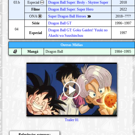
03.b
Especial
Dragon Ball Super: Broly - Skytree Super
2018
Filme
Dragon Ball Super: Super Hero
2022
ONA
Super Dragon Ball Heroes
2018~????
Série
Dragon Ball GT
1996~1997
04
Dragon Ball GT: Goku Gaiden! Yuuki no
Especial
1997
Akashi wa Suushinchuu
Outras Mídias
Mangá
Dragon Ball
1984~1995
Trailer 01
Referências externas: