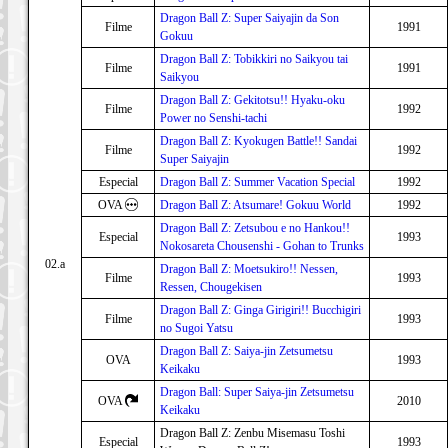
Dragon Ball Z: Super Saiyajin da Son
Filme
1991
Gokuu
Dragon Ball Z: Tobikkiri no Saikyou tai
Filme
1991
Saikyou
Dragon Ball Z: Gekitotsu!! Hyaku-oku
Filme
1992
Power no Senshi-tachi
Dragon Ball Z: Kyokugen Battle!! Sandai
Filme
1992
Super Saiyajin
Especial
Dragon Ball Z: Summer Vacation Special
1992
OVA
Dragon Ball Z: Atsumare! Gokuu World
1992
Dragon Ball Z: Zetsubou e no Hankou!!
Especial
1993
Nokosareta Chousenshi - Gohan to Trunks
02.a
Dragon Ball Z: Moetsukiro!! Nessen,
Filme
1993
Ressen, Chougekisen
Dragon Ball Z: Ginga Girigiri!! Bucchigiri
Filme
1993
no Sugoi Yatsu
Dragon Ball Z: Saiya-jin Zetsumetsu
OVA
1993
Keikaku
Dragon Ball: Super Saiya-jin Zetsumetsu
OVA
2010
Keikaku
Dragon Ball Z: Zenbu Misemasu Toshi
Especial
1993