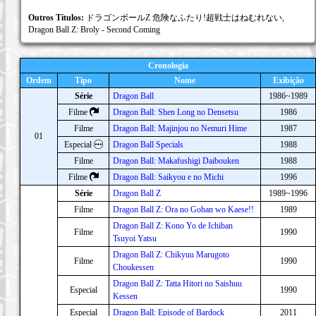
Outros Títulos:
ドラゴンボールZ 危険なふたり!超戦士はねむれない,
Dragon Ball Z: Broly - Second Coming
Cronologia
Ordem
Tipo
Nome
Exibição
Série
Dragon Ball
1986~1989
Filme
Dragon Ball: Shen Long no Densetsu
1986
Filme
Dragon Ball: Majinjou no Nemuri Hime
1987
01
Especial
Dragon Ball Specials
1988
Filme
Dragon Ball: Makafushigi Daibouken
1988
Filme
Dragon Ball: Saikyou e no Michi
1996
Série
Dragon Ball Z
1989~1996
Filme
Dragon Ball Z: Ora no Gohan wo Kaese!!
1989
Dragon Ball Z: Kono Yo de Ichiban
Filme
1990
Tsuyoi Yatsu
Dragon Ball Z: Chikyuu Marugoto
Filme
1990
Choukessen
Dragon Ball Z: Tatta Hitori no Saishuu
Especial
1990
Kessen
Especial
Dragon Ball: Episode of Bardock
2011