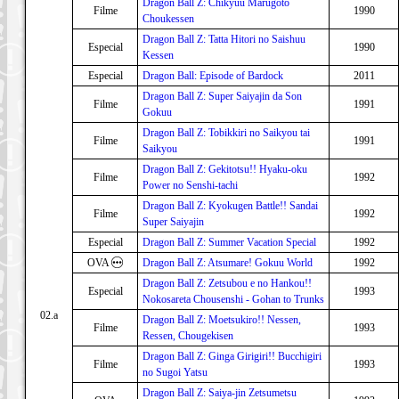
Dragon Ball Z: Chikyuu Marugoto
Filme
1990
Choukessen
Dragon Ball Z: Tatta Hitori no Saishuu
Especial
1990
Kessen
Especial
Dragon Ball: Episode of Bardock
2011
Dragon Ball Z: Super Saiyajin da Son
Filme
1991
Gokuu
Dragon Ball Z: Tobikkiri no Saikyou tai
Filme
1991
Saikyou
Dragon Ball Z: Gekitotsu!! Hyaku-oku
Filme
1992
Power no Senshi-tachi
Dragon Ball Z: Kyokugen Battle!! Sandai
Filme
1992
Super Saiyajin
Especial
Dragon Ball Z: Summer Vacation Special
1992
OVA
Dragon Ball Z: Atsumare! Gokuu World
1992
Dragon Ball Z: Zetsubou e no Hankou!!
Especial
1993
Nokosareta Chousenshi - Gohan to Trunks
02.a
Dragon Ball Z: Moetsukiro!! Nessen,
Filme
1993
Ressen, Chougekisen
Dragon Ball Z: Ginga Girigiri!! Bucchigiri
Filme
1993
no Sugoi Yatsu
Dragon Ball Z: Saiya-jin Zetsumetsu