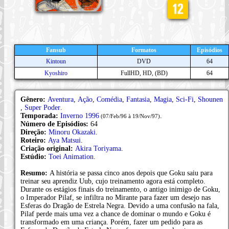
Fansub
Formatos
Episódios
Kintoun
DVD
64
Kyoshiro
FullHD, HD, (BD)
64
Gênero:
Aventura
,
Ação
,
Comédia
,
Fantasia
,
Magia
,
Sci-Fi
,
Shounen
,
Super Poder
.
Temporada:
Inverno 1996
.
(07/Feb/96 à 19/Nov/97)
Número de Episódios:
64
Direção:
Minoru Okazaki
.
Roteiro:
Aya Matsui
.
Criação original:
Akira Toriyama
.
Estúdio:
Toei Animation
.
Resumo:
A história se passa cinco anos depois que Goku saiu para
treinar seu aprendiz Uub, cujo treinamento agora está completo.
Durante os estágios finais do treinamento, o antigo inimigo de Goku,
o Imperador Pilaf, se infiltra no Mirante para fazer um desejo nas
Esferas do Dragão de Estrela Negra. Devido a uma confusão na fala,
Pilaf perde mais uma vez a chance de dominar o mundo e Goku é
transformado em uma criança. Porém, fazer um pedido para as