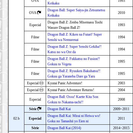
OVA
1993
Keikaku
Dragon Ball: Super Saiya-jin Zetsumetsu
OVA
2010
Keikaku
Dragon Ball Z: Zenbu Misemasu Toshi
Especial
1993
Wasure Dragon Ball Z!
Dragon Ball Z: Kiken na Futari! Super
Filme
1994
Senshi wa Nemurenai
Dragon Ball Z: Super Senshi Gekiha!!
Filme
1994
Katsu no wa Ore da
Dragon Ball Z: Fukkatsu no Fusion!!
Filme
1995
Gokuu to Vegeta
Dragon Ball Z: Ryuuken Bakuhatsu!!
Filme
1995
Gokuu ga Yaraneba Dare ga Yaru
Especial
Kyutai Panic Adventure!
2003
Especial
Kyutai Panic Adventure Returns!
2004
Dragon Ball: Ossu! Kaette Kita Son
Especial
2008
Gokuu to Nakama-tachi!!
Série
Dragon Ball Kai
2009~2011
Dragon Ball Kai: Mirai ni Heiwa wo!
02.b
Especial
2011
Goku no Tamashii yo Eien ni
Série
Dragon Ball Kai (2014)
2014~2015