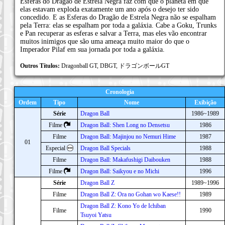
Esferas do Dragão de Estrela Negra faz com que o planeta em que
elas estavam exploda exatamente um ano após o desejo ter sido
concedido. E as Esferas do Dragão de Estrela Negra não se espalham
pela Terra: elas se espalham por toda a galáxia. Cabe a Goku, Trunks
e Pan recuperar as esferas e salvar a Terra, mas eles vão encontrar
muitos inimigos que são uma ameaça muito maior do que o
Imperador Pilaf em sua jornada por toda a galáxia.
Outros Títulos:
Dragonball GT, DBGT, ドラゴンボールGT
Cronologia
Ordem
Tipo
Nome
Exibição
Série
Dragon Ball
1986~1989
Filme
Dragon Ball: Shen Long no Densetsu
1986
Filme
Dragon Ball: Majinjou no Nemuri Hime
1987
01
Especial
Dragon Ball Specials
1988
Filme
Dragon Ball: Makafushigi Daibouken
1988
Filme
Dragon Ball: Saikyou e no Michi
1996
Série
Dragon Ball Z
1989~1996
Filme
Dragon Ball Z: Ora no Gohan wo Kaese!!
1989
Dragon Ball Z: Kono Yo de Ichiban
Filme
1990
Tsuyoi Yatsu