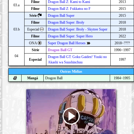
Filme
Dragon Ball Z: Kami to Kami
2013
03.a
Filme
Dragon Ball Z: Fukkatsu no F
2015
Série
Dragon Ball Super
2015
Filme
Dragon Ball Super: Broly
2018
03.b
Especial
Dragon Ball Super: Broly - Skytree Super
2018
Filme
Dragon Ball Super: Super Hero
2022
ONA
Super Dragon Ball Heroes
2018~????
Série
Dragon Ball GT
1996~1997
04
Dragon Ball GT: Goku Gaiden! Yuuki no
Especial
1997
Akashi wa Suushinchuu
Outras Mídias
Mangá
Dragon Ball
1984~1995