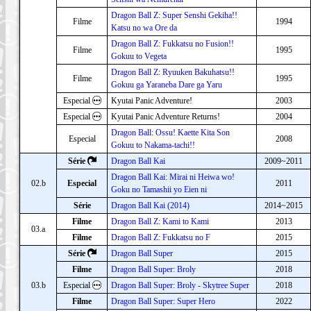
Dragon Ball Z: Super Senshi Gekiha!!
Filme
1994
Katsu no wa Ore da
Dragon Ball Z: Fukkatsu no Fusion!!
Filme
1995
Gokuu to Vegeta
Dragon Ball Z: Ryuuken Bakuhatsu!!
Filme
1995
Gokuu ga Yaraneba Dare ga Yaru
Especial
Kyutai Panic Adventure!
2003
Especial
Kyutai Panic Adventure Returns!
2004
Dragon Ball: Ossu! Kaette Kita Son
Especial
2008
Gokuu to Nakama-tachi!!
Série
Dragon Ball Kai
2009~2011
Dragon Ball Kai: Mirai ni Heiwa wo!
02.b
Especial
2011
Goku no Tamashii yo Eien ni
Série
Dragon Ball Kai (2014)
2014~2015
Filme
Dragon Ball Z: Kami to Kami
2013
03.a
Filme
Dragon Ball Z: Fukkatsu no F
2015
Série
Dragon Ball Super
2015
Filme
Dragon Ball Super: Broly
2018
03.b
Especial
Dragon Ball Super: Broly - Skytree Super
2018
Filme
Dragon Ball Super: Super Hero
2022