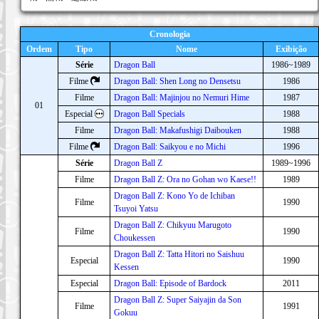
Cronologia
Ordem
Tipo
Nome
Exibição
Série
Dragon Ball
1986~1989
Filme
Dragon Ball: Shen Long no Densetsu
1986
Filme
Dragon Ball: Majinjou no Nemuri Hime
1987
01
Especial
Dragon Ball Specials
1988
Filme
Dragon Ball: Makafushigi Daibouken
1988
Filme
Dragon Ball: Saikyou e no Michi
1996
Série
Dragon Ball Z
1989~1996
Filme
Dragon Ball Z: Ora no Gohan wo Kaese!!
1989
Dragon Ball Z: Kono Yo de Ichiban
Filme
1990
Tsuyoi Yatsu
Dragon Ball Z: Chikyuu Marugoto
Filme
1990
Choukessen
Dragon Ball Z: Tatta Hitori no Saishuu
Especial
1990
Kessen
Especial
Dragon Ball: Episode of Bardock
2011
Dragon Ball Z: Super Saiyajin da Son
Filme
1991
Gokuu