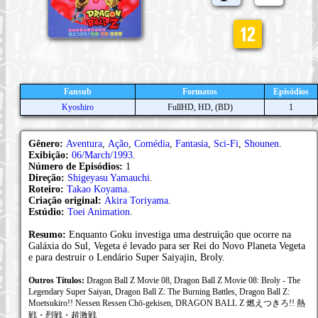
Fansub
Formatos
Episódios
Kyoshiro
FullHD, HD, (BD)
1
Gênero:
Aventura
,
Ação
,
Comédia
,
Fantasia
,
Sci-Fi
,
Shounen
.
Exibição:
06/March/1993
.
Número de Episódios:
1
Direção:
Shigeyasu Yamauchi
.
Roteiro:
Takao Koyama
.
Criação original:
Akira Toriyama
.
Estúdio:
Toei Animation
.
Resumo:
Enquanto Goku investiga uma destruição que ocorre na
Galáxia do Sul, Vegeta é levado para ser Rei do Novo Planeta Vegeta
e para destruir o Lendário Super Saiyajin, Broly.
Outros Títulos:
Dragon Ball Z Movie 08, Dragon Ball Z Movie 08: Broly - The
Legendary Super Saiyan, Dragon Ball Z: The Burning Battles, Dragon Ball Z:
Moetsukiro!! Nessen Ressen Chō-gekisen, DRAGON BALL Z 燃えつきろ!! 熱
戦・烈戦・超激戦