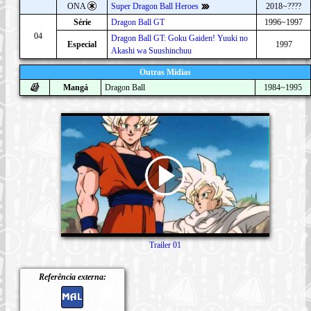
ONA
Super Dragon Ball Heroes
2018~????
Série
Dragon Ball GT
1996~1997
04
Dragon Ball GT: Goku Gaiden! Yuuki no
Especial
1997
Akashi wa Suushinchuu
Outras Mídias
Mangá
Dragon Ball
1984~1995
Trailer 01
Referência externa: