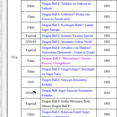
Dragon Ball Z: Tobikkiri no Saikyou tai
Filme
1991
Saikyou
Dragon Ball Z: Gekitotsu!! Hyaku-oku
Filme
1992
Power no Senshi-tachi
Dragon Ball Z: Kyokugen Battle!! Sandai
Filme
1992
Super Saiyajin
Especial
Dragon Ball Z: Summer Vacation Special
1992
OVA
Dragon Ball Z: Atsumare! Gokuu World
1992
Dragon Ball Z: Zetsubou e no Hankou!!
Especial
1993
Nokosareta Chousenshi - Gohan to Trunks
02.a
Dragon Ball Z: Moetsukiro!! Nessen,
Filme
1993
Ressen, Chougekisen
Dragon Ball Z: Ginga Girigiri!! Bucchigiri
Filme
1993
no Sugoi Yatsu
Dragon Ball Z: Saiya-jin Zetsumetsu
OVA
1993
Keikaku
Dragon Ball: Super Saiya-jin Zetsumetsu
OVA
2010
Keikaku
Dragon Ball Z: Zenbu Misemasu Toshi
Especial
1993
Wasure Dragon Ball Z!
Dragon Ball Z: Kiken na Futari! Super
Filme
1994
Senshi wa Nemurenai