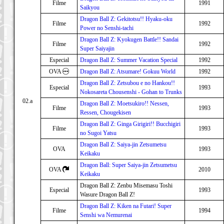
Filme
1991
Saikyou
Dragon Ball Z: Gekitotsu!! Hyaku-oku
Filme
1992
Power no Senshi-tachi
Dragon Ball Z: Kyokugen Battle!! Sandai
Filme
1992
Super Saiyajin
Especial
Dragon Ball Z: Summer Vacation Special
1992
OVA
Dragon Ball Z: Atsumare! Gokuu World
1992
Dragon Ball Z: Zetsubou e no Hankou!!
Especial
1993
Nokosareta Chousenshi - Gohan to Trunks
02.a
Dragon Ball Z: Moetsukiro!! Nessen,
Filme
1993
Ressen, Chougekisen
Dragon Ball Z: Ginga Girigiri!! Bucchigiri
Filme
1993
no Sugoi Yatsu
Dragon Ball Z: Saiya-jin Zetsumetsu
OVA
1993
Keikaku
Dragon Ball: Super Saiya-jin Zetsumetsu
OVA
2010
Keikaku
Dragon Ball Z: Zenbu Misemasu Toshi
Especial
1993
Wasure Dragon Ball Z!
Dragon Ball Z: Kiken na Futari! Super
Filme
1994
Senshi wa Nemurenai