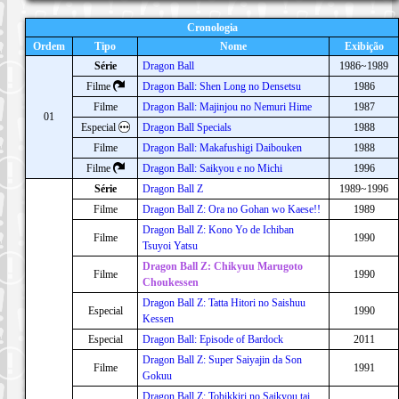
Cronologia
Ordem
Tipo
Nome
Exibição
Série
Dragon Ball
1986~1989
Filme
Dragon Ball: Shen Long no Densetsu
1986
Filme
Dragon Ball: Majinjou no Nemuri Hime
1987
01
Especial
Dragon Ball Specials
1988
Filme
Dragon Ball: Makafushigi Daibouken
1988
Filme
Dragon Ball: Saikyou e no Michi
1996
Série
Dragon Ball Z
1989~1996
Filme
Dragon Ball Z: Ora no Gohan wo Kaese!!
1989
Dragon Ball Z: Kono Yo de Ichiban
Filme
1990
Tsuyoi Yatsu
Dragon Ball Z: Chikyuu Marugoto
Filme
1990
Choukessen
Dragon Ball Z: Tatta Hitori no Saishuu
Especial
1990
Kessen
Especial
Dragon Ball: Episode of Bardock
2011
Dragon Ball Z: Super Saiyajin da Son
Filme
1991
Gokuu
Dragon Ball Z: Tobikkiri no Saikyou tai