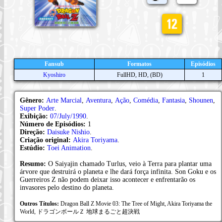
Fansub
Formatos
Episódios
Kyoshiro
FullHD, HD, (BD)
1
Gênero:
Arte Marcial
,
Aventura
,
Ação
,
Comédia
,
Fantasia
,
Shounen
,
Super Poder
.
Exibição:
07/July/1990
.
Número de Episódios:
1
Direção:
Daisuke Nishio
.
Criação original:
Akira Toriyama
.
Estúdio:
Toei Animation
.
Resumo:
O Saiyajin chamado Turlus, veio à Terra para plantar uma
árvore que destruirá o planeta e lhe dará força infinita. Son Goku e os
Guerreiros Z não podem deixar isso acontecer e enfrentarão os
invasores pelo destino do planeta.
Outros Títulos:
Dragon Ball Z Movie 03: The Tree of Might, Akira Toriyama the
World, ドラゴンボールＺ 地球まるごと超決戦