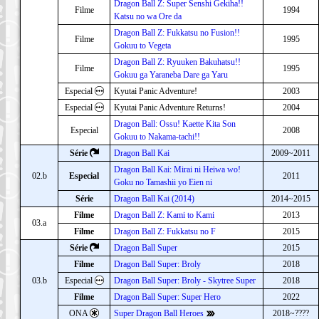
Dragon Ball Z: Super Senshi Gekiha!!
Filme
1994
Katsu no wa Ore da
Dragon Ball Z: Fukkatsu no Fusion!!
Filme
1995
Gokuu to Vegeta
Dragon Ball Z: Ryuuken Bakuhatsu!!
Filme
1995
Gokuu ga Yaraneba Dare ga Yaru
Especial
Kyutai Panic Adventure!
2003
Especial
Kyutai Panic Adventure Returns!
2004
Dragon Ball: Ossu! Kaette Kita Son
Especial
2008
Gokuu to Nakama-tachi!!
Série
Dragon Ball Kai
2009~2011
Dragon Ball Kai: Mirai ni Heiwa wo!
02.b
Especial
2011
Goku no Tamashii yo Eien ni
Série
Dragon Ball Kai (2014)
2014~2015
Filme
Dragon Ball Z: Kami to Kami
2013
03.a
Filme
Dragon Ball Z: Fukkatsu no F
2015
Série
Dragon Ball Super
2015
Filme
Dragon Ball Super: Broly
2018
03.b
Especial
Dragon Ball Super: Broly - Skytree Super
2018
Filme
Dragon Ball Super: Super Hero
2022
ONA
Super Dragon Ball Heroes
2018~????