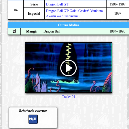
Série
Dragon Ball GT
1996~1997
04
Dragon Ball GT: Goku Gaiden! Yuuki no
Especial
1997
Akashi wa Suushinchuu
Outras Mídias
Mangá
Dragon Ball
1984~1995
Trailer 01
Referência externa: