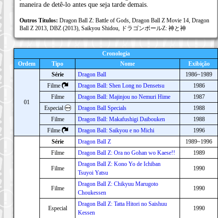
maneira de detê-lo antes que seja tarde demais.
Outros Títulos:
Dragon Ball Z: Battle of Gods, Dragon Ball Z Movie 14, Dragon
Ball Z 2013, DBZ (2013), Saikyou Shidou, ドラゴンボールZ: 神と神
Cronologia
Ordem
Tipo
Nome
Exibição
Série
Dragon Ball
1986~1989
Filme
Dragon Ball: Shen Long no Densetsu
1986
Filme
Dragon Ball: Majinjou no Nemuri Hime
1987
01
Especial
Dragon Ball Specials
1988
Filme
Dragon Ball: Makafushigi Daibouken
1988
Filme
Dragon Ball: Saikyou e no Michi
1996
Série
Dragon Ball Z
1989~1996
Filme
Dragon Ball Z: Ora no Gohan wo Kaese!!
1989
Dragon Ball Z: Kono Yo de Ichiban
Filme
1990
Tsuyoi Yatsu
Dragon Ball Z: Chikyuu Marugoto
Filme
1990
Choukessen
Dragon Ball Z: Tatta Hitori no Saishuu
Especial
1990
Kessen