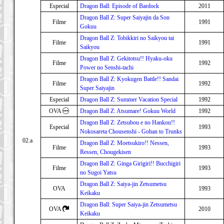
Especial
Dragon Ball: Episode of Bardock
2011
Dragon Ball Z: Super Saiyajin da Son
Filme
1991
Gokuu
Dragon Ball Z: Tobikkiri no Saikyou tai
Filme
1991
Saikyou
Dragon Ball Z: Gekitotsu!! Hyaku-oku
Filme
1992
Power no Senshi-tachi
Dragon Ball Z: Kyokugen Battle!! Sandai
Filme
1992
Super Saiyajin
Especial
Dragon Ball Z: Summer Vacation Special
1992
OVA
Dragon Ball Z: Atsumare! Gokuu World
1992
Dragon Ball Z: Zetsubou e no Hankou!!
Especial
1993
Nokosareta Chousenshi - Gohan to Trunks
02.a
Dragon Ball Z: Moetsukiro!! Nessen,
Filme
1993
Ressen, Chougekisen
Dragon Ball Z: Ginga Girigiri!! Bucchigiri
Filme
1993
no Sugoi Yatsu
Dragon Ball Z: Saiya-jin Zetsumetsu
OVA
1993
Keikaku
Dragon Ball: Super Saiya-jin Zetsumetsu
OVA
2010
Keikaku