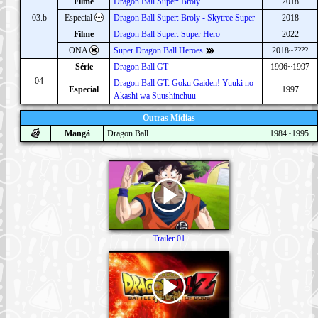
Filme
Dragon Ball Super: Broly
2018
03.b
Especial
Dragon Ball Super: Broly - Skytree Super
2018
Filme
Dragon Ball Super: Super Hero
2022
ONA
Super Dragon Ball Heroes
2018~????
Série
Dragon Ball GT
1996~1997
04
Dragon Ball GT: Goku Gaiden! Yuuki no
Especial
1997
Akashi wa Suushinchuu
Outras Mídias
Mangá
Dragon Ball
1984~1995
Trailer 01