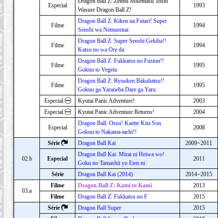
Dragon Ball Z: Zenbu Misemasu Toshi
Especial
1993
Wasure Dragon Ball Z!
Dragon Ball Z: Kiken na Futari! Super
Filme
1994
Senshi wa Nemurenai
Dragon Ball Z: Super Senshi Gekiha!!
Filme
1994
Katsu no wa Ore da
Dragon Ball Z: Fukkatsu no Fusion!!
Filme
1995
Gokuu to Vegeta
Dragon Ball Z: Ryuuken Bakuhatsu!!
Filme
1995
Gokuu ga Yaraneba Dare ga Yaru
Especial
Kyutai Panic Adventure!
2003
Especial
Kyutai Panic Adventure Returns!
2004
Dragon Ball: Ossu! Kaette Kita Son
Especial
2008
Gokuu to Nakama-tachi!!
Série
Dragon Ball Kai
2009~2011
Dragon Ball Kai: Mirai ni Heiwa wo!
02.b
Especial
2011
Goku no Tamashii yo Eien ni
Série
Dragon Ball Kai (2014)
2014~2015
Filme
Dragon Ball Z: Kami to Kami
2013
03.a
Filme
Dragon Ball Z: Fukkatsu no F
2015
Série
Dragon Ball Super
2015