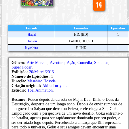
Fansub
Formatos
Episódios
Hayai
HD, (BD)
1
Hontou
FullHD, HD, SD
1
Kyoshiro
FullHD
1
Gênero:
Arte Marcial
,
Aventura
,
Ação
,
Comédia
,
Shounen
,
Super Poder
.
Exibição:
20/March/2013
.
Número de Episódios:
1
Direção:
Masahiro Hosoda
.
Criação original:
Akira Toriyama
.
Estúdio:
Toei Animation
.
Resumo:
Pouco depois da derrota de Majin Buu, Bills, o Deus da
Destruição, desperta de um longo sono. Depois de ouvir rumores de
um guerreiro Saiyan que derrotou Frieza, e ele chega a Son Goku.
Empolgado com a perspectiva de um novo desafio, Goku enfrenta-o
na batalha, apenas para ser rapidamente dominado por seu poder, e
ser derrotado logo depois. Percebendo a ameaça que Bill representa
para todo o universo, Goku e seus amigos devem encontrar uma