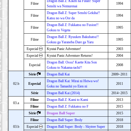
Dragon Ball Z: Kiken na Futari! Super
Filme
1994
Senshi wa Nemurenai
Dragon Ball Z: Super Senshi Gekiha!!
Filme
1994
Katsu no wa Ore da
Dragon Ball Z: Fukkatsu no Fusion!!
Filme
1995
Gokuu to Vegeta
Dragon Ball Z: Ryuuken Bakuhatsu!!
Filme
1995
Gokuu ga Yaraneba Dare ga Yaru
Especial
Kyutai Panic Adventure!
2003
Especial
Kyutai Panic Adventure Returns!
2004
Dragon Ball: Ossu! Kaette Kita Son
Especial
2008
Gokuu to Nakama-tachi!!
Série
Dragon Ball Kai
2009~2011
Dragon Ball Kai: Mirai ni Heiwa wo!
02.b
Especial
2011
Goku no Tamashii yo Eien ni
Série
Dragon Ball Kai (2014)
2014~2015
Filme
Dragon Ball Z: Kami to Kami
2013
03.a
Filme
Dragon Ball Z: Fukkatsu no F
2015
Série
Dragon Ball Super
2015
Filme
Dragon Ball Super: Broly
2018
03.b
Especial
Dragon Ball Super: Broly - Skytree Super
2018