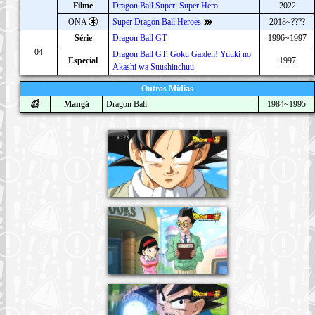
Filme
Dragon Ball Super: Super Hero
2022
ONA
Super Dragon Ball Heroes
2018~????
Série
Dragon Ball GT
1996~1997
04
Dragon Ball GT: Goku Gaiden! Yuuki no
Especial
1997
Akashi wa Suushinchuu
Outras Mídias
Mangá
Dragon Ball
1984~1995