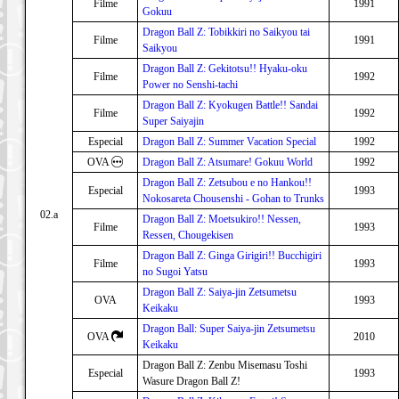
Filme
1991
Gokuu
Dragon Ball Z: Tobikkiri no Saikyou tai
Filme
1991
Saikyou
Dragon Ball Z: Gekitotsu!! Hyaku-oku
Filme
1992
Power no Senshi-tachi
Dragon Ball Z: Kyokugen Battle!! Sandai
Filme
1992
Super Saiyajin
Especial
Dragon Ball Z: Summer Vacation Special
1992
OVA
Dragon Ball Z: Atsumare! Gokuu World
1992
Dragon Ball Z: Zetsubou e no Hankou!!
Especial
1993
Nokosareta Chousenshi - Gohan to Trunks
02.a
Dragon Ball Z: Moetsukiro!! Nessen,
Filme
1993
Ressen, Chougekisen
Dragon Ball Z: Ginga Girigiri!! Bucchigiri
Filme
1993
no Sugoi Yatsu
Dragon Ball Z: Saiya-jin Zetsumetsu
OVA
1993
Keikaku
Dragon Ball: Super Saiya-jin Zetsumetsu
OVA
2010
Keikaku
Dragon Ball Z: Zenbu Misemasu Toshi
Especial
1993
Wasure Dragon Ball Z!