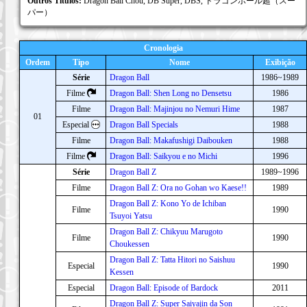
Outros Títulos:
Dragon Ball Chou, DB Super, DBS, ドラゴンボール超（スー
パー）
Cronologia
Ordem
Tipo
Nome
Exibição
Série
Dragon Ball
1986~1989
Filme
Dragon Ball: Shen Long no Densetsu
1986
Filme
Dragon Ball: Majinjou no Nemuri Hime
1987
01
Especial
Dragon Ball Specials
1988
Filme
Dragon Ball: Makafushigi Daibouken
1988
Filme
Dragon Ball: Saikyou e no Michi
1996
Série
Dragon Ball Z
1989~1996
Filme
Dragon Ball Z: Ora no Gohan wo Kaese!!
1989
Dragon Ball Z: Kono Yo de Ichiban
Filme
1990
Tsuyoi Yatsu
Dragon Ball Z: Chikyuu Marugoto
Filme
1990
Choukessen
Dragon Ball Z: Tatta Hitori no Saishuu
Especial
1990
Kessen
Especial
Dragon Ball: Episode of Bardock
2011
Dragon Ball Z: Super Saiyajin da Son