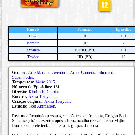
Fansub
Formatos
Episódios
Hayai
HD
131
Kanshin
HD
2
Kyoshiro
FullHD, (BD)
131
Troidex
HD, (BD)
12
Gênero:
Arte Marcial
,
Aventura
,
Ação
,
Comédia
,
Shounen
,
Super Poder
.
Temporada:
Verão 2015
.
Número de Episódios:
131
Direção:
Kimitoshi Chioka
.
Roteiro:
Akira Toriyama
.
Criação original:
Akira Toriyama
.
Estúdio:
Toei Animation
.
Resumo:
Reunindo personagens icônicos da franquia, Dragon Ball
Super seguirá os eventos após a feroz batalha de Goku com Majin
Buu, e como ele tenta manter a frágil paz da Terra.