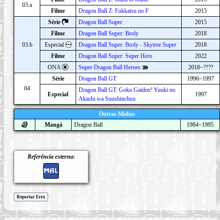
03.a
Filme
Dragon Ball Z: Fukkatsu no F
2015
Série
Dragon Ball Super
2015
Filme
Dragon Ball Super: Broly
2018
03.b
Especial
Dragon Ball Super: Broly - Skytree Super
2018
Filme
Dragon Ball Super: Super Hero
2022
ONA
Super Dragon Ball Heroes
2018~????
Série
Dragon Ball GT
1996~1997
04
Dragon Ball GT: Goku Gaiden! Yuuki no
Especial
1997
Akashi wa Suushinchuu
Outras Mídias
Mangá
Dragon Ball
1984~1995
Referência externa:
Reportar Erro