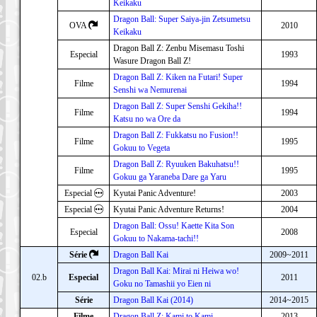
Keikaku
Dragon Ball: Super Saiya-jin Zetsumetsu
OVA
2010
Keikaku
Dragon Ball Z: Zenbu Misemasu Toshi
Especial
1993
Wasure Dragon Ball Z!
Dragon Ball Z: Kiken na Futari! Super
Filme
1994
Senshi wa Nemurenai
Dragon Ball Z: Super Senshi Gekiha!!
Filme
1994
Katsu no wa Ore da
Dragon Ball Z: Fukkatsu no Fusion!!
Filme
1995
Gokuu to Vegeta
Dragon Ball Z: Ryuuken Bakuhatsu!!
Filme
1995
Gokuu ga Yaraneba Dare ga Yaru
Especial
Kyutai Panic Adventure!
2003
Especial
Kyutai Panic Adventure Returns!
2004
Dragon Ball: Ossu! Kaette Kita Son
Especial
2008
Gokuu to Nakama-tachi!!
Série
Dragon Ball Kai
2009~2011
Dragon Ball Kai: Mirai ni Heiwa wo!
02.b
Especial
2011
Goku no Tamashii yo Eien ni
Série
Dragon Ball Kai (2014)
2014~2015
Filme
Dragon Ball Z: Kami to Kami
2013