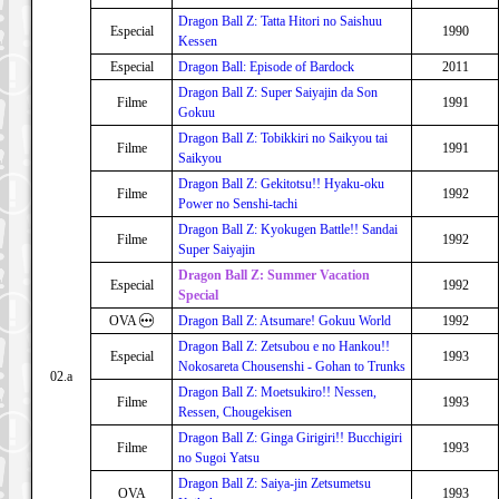
Dragon Ball Z: Tatta Hitori no Saishuu
Especial
1990
Kessen
Especial
Dragon Ball: Episode of Bardock
2011
Dragon Ball Z: Super Saiyajin da Son
Filme
1991
Gokuu
Dragon Ball Z: Tobikkiri no Saikyou tai
Filme
1991
Saikyou
Dragon Ball Z: Gekitotsu!! Hyaku-oku
Filme
1992
Power no Senshi-tachi
Dragon Ball Z: Kyokugen Battle!! Sandai
Filme
1992
Super Saiyajin
Dragon Ball Z: Summer Vacation
Especial
1992
Special
OVA
Dragon Ball Z: Atsumare! Gokuu World
1992
Dragon Ball Z: Zetsubou e no Hankou!!
Especial
1993
Nokosareta Chousenshi - Gohan to Trunks
02.a
Dragon Ball Z: Moetsukiro!! Nessen,
Filme
1993
Ressen, Chougekisen
Dragon Ball Z: Ginga Girigiri!! Bucchigiri
Filme
1993
no Sugoi Yatsu
Dragon Ball Z: Saiya-jin Zetsumetsu
OVA
1993