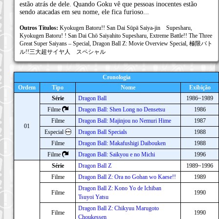
estão atrás de dele. Quando Goku vê que pessoas inocentes estão
sendo atacadas em seu nome, ele fica furioso...
Outros Títulos:
Kyokugen Batoru!! San Dai Sūpā Saiya-jin Supesharu,
Kyokugen Batoru! ! San Dai Chō Saiyahito Supesharu, Extreme Battle!! The Three
Great Super Saiyans – Special, Dragon Ball Z: Movie Overview Special, 極限バト
ル!!三大超サイヤ人 スペシャル
Cronologia
Ordem
Tipo
Nome
Exibição
Série
Dragon Ball
1986~1989
Filme
Dragon Ball: Shen Long no Densetsu
1986
Filme
Dragon Ball: Majinjou no Nemuri Hime
1987
01
Especial
Dragon Ball Specials
1988
Filme
Dragon Ball: Makafushigi Daibouken
1988
Filme
Dragon Ball: Saikyou e no Michi
1996
Série
Dragon Ball Z
1989~1996
Filme
Dragon Ball Z: Ora no Gohan wo Kaese!!
1989
Dragon Ball Z: Kono Yo de Ichiban
Filme
1990
Tsuyoi Yatsu
Dragon Ball Z: Chikyuu Marugoto
Filme
1990
Choukessen