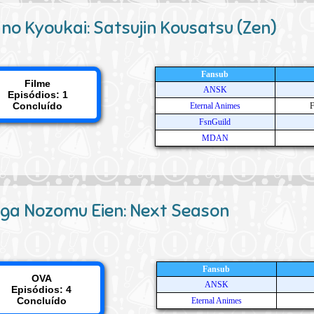
no Kyoukai: Satsujin Kousatsu (Zen)
Fansub
Filme
ANSK
Episódios: 1
Concluído
Eternal Animes
F
FsnGuild
MDAN
 ga Nozomu Eien: Next Season
Fansub
OVA
ANSK
Episódios: 4
Concluído
Eternal Animes