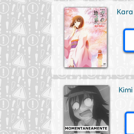
Kara 
Kimi