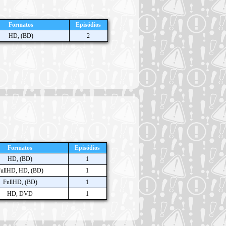
Formatos
Episódios
HD, (BD)
2
Formatos
Episódios
HD, (BD)
1
ullHD, HD, (BD)
1
FullHD, (BD)
1
HD, DVD
1