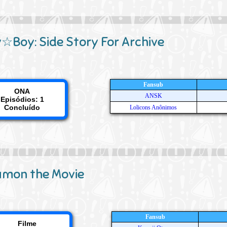
☆Boy: Side Story For Archive
Fansub
ONA
ANSK
Episódios: 1
Concluído
Lolicons Anônimos
amon the Movie
Fansub
Filme