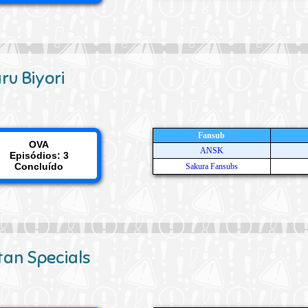
ru Biyori
Fansub
OVA
ANSK
Episódios: 3
Concluído
Sakura Fansubs
an Specials