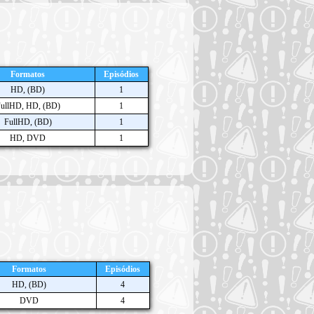
Formatos
Episódios
HD, (BD)
1
ullHD, HD, (BD)
1
FullHD, (BD)
1
HD, DVD
1
Formatos
Episódios
HD, (BD)
4
DVD
4