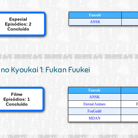
Fansub
Especial
ANSK
Episódios: 2
Concluído
no Kyoukai 1: Fukan Fuukei
Fansub
Filme
ANSK
Episódios: 1
Concluído
Eternal Animes
F
FsnGuild
MDAN