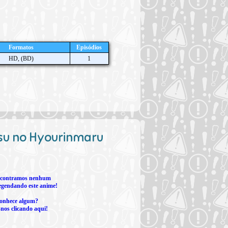
Formatos
Episódios
HD, (BD)
1
tsu no Hyourinmaru
ncontramos nenhum
egendando este anime!
onhece algum?
-nos clicando aqui!