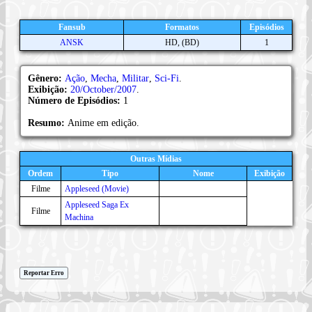
Fansub
Formatos
Episódios
ANSK
HD, (BD)
1
Gênero:
Ação
,
Mecha
,
Militar
,
Sci-Fi
.
Exibição:
20/October/2007
.
Número de Episódios:
1
Resumo:
Anime em edição.
Outras Mídias
Ordem
Tipo
Nome
Exibição
Filme
Appleseed (Movie)
Appleseed Saga Ex
Filme
Machina
Reportar Erro