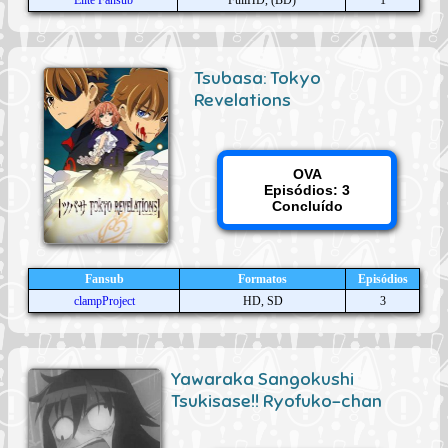
Elite Fansub
FullHD, (BD)
1
Tsubasa: Tokyo
Revelations
OVA
Episódios: 3
Concluído
Fansub
Formatos
Episódios
clampProject
HD, SD
3
Yawaraka Sangokushi
Tsukisase!! Ryofuko-chan