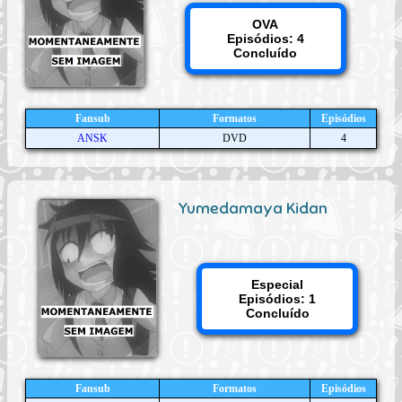
OVA
Episódios: 4
Concluído
Fansub
Formatos
Episódios
ANSK
DVD
4
Yumedamaya Kidan
Especial
Episódios: 1
Concluído
Fansub
Formatos
Episódios