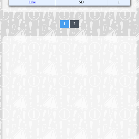
Lake
SD
1
1
2