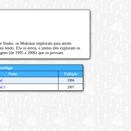
de Yuuko, os Mokonas imploram para serem
 lendo. Ela os envia, e juntos eles exploram os
ens (de 1995 a 2006) que os povoam.
onologia
Nome
Exibição
nd
1994
d 2
2007