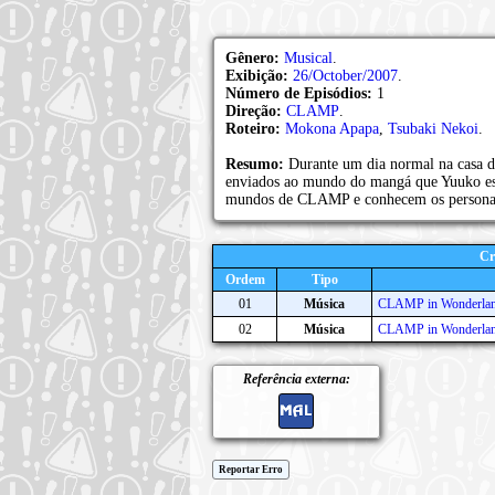
Gênero:
Musical
.
Exibição:
26/October/2007
.
Número de Episódios:
1
Direção:
CLAMP
.
Roteiro:
Mokona Apapa
,
Tsubaki Nekoi
.
Resumo:
Durante um dia normal na casa 
enviados ao mundo do mangá que Yuuko está
mundos de CLAMP e conhecem os personag
Cr
Ordem
Tipo
01
Música
CLAMP in Wonderla
02
Música
CLAMP in Wonderlan
Referência externa:
Reportar Erro