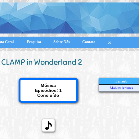
sta Geral
Pesquisa
Sobre Nós
Contato
CLAMP in Wonderland 2
Fansub
Música
Malkav Animes
Episódios: 1
Concluído