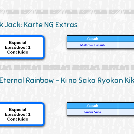
k Jack: Karte NG Extras
Fansub
Especial
Mathrow Fansub
Episódios: 1
Concluído
: Eternal Rainbow - Ki no Saka Ryokan Kiki
Fansub
Especial
Anitsu Subs
Episódios: 1
Concluído