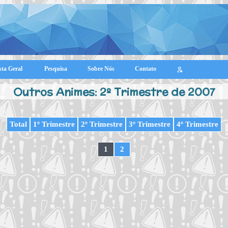
sta Geral
Pesquisa
Sobre Nós
Contato
Outros Animes: 2º Trimestre de 2007
Total
1º Trimestre
2º Trimestre
3º Trimestre
4º Trimestre
1
2