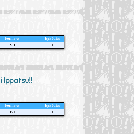
Formatos
Episódios
SD
1
 Ippatsu!!
Formatos
Episódios
DVD
1