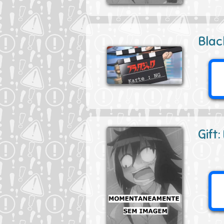
Blac
Gift