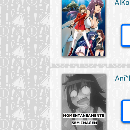
AIKa
Ani*