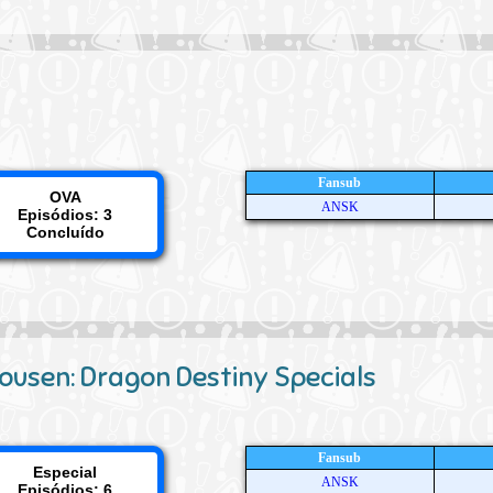
Fansub
OVA
ANSK
Episódios: 3
Concluído
tousen: Dragon Destiny Specials
Fansub
Especial
ANSK
Episódios: 6