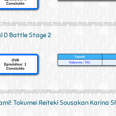
Concluído
ial D Battle Stage 2
Fansub
OVA
Halloween
/
TAC
Episódios: 1
Concluído
ami!: Tokumei Reiteki Sousakan Karina Sh