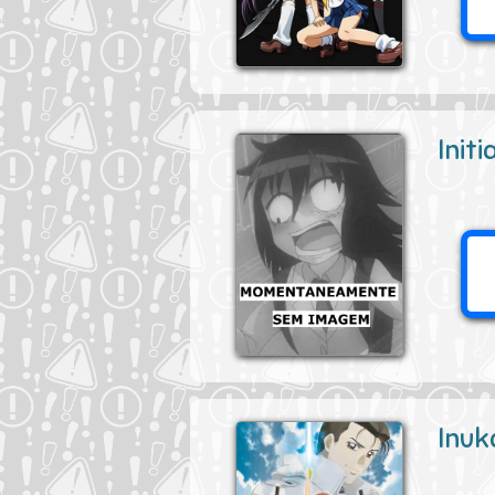
Init
Inuk