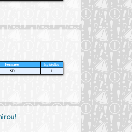
Formatos
Episódios
SD
1
irou!