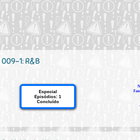
009-1: R&B
N
Fan
Especial
Episódios: 1
Concluído