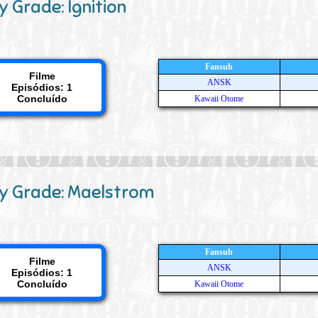
y Grade: Ignition
Fansub
Filme
ANSK
Episódios: 1
Concluído
Kawaii Otome
y Grade: Maelstrom
Fansub
Filme
ANSK
Episódios: 1
Concluído
Kawaii Otome