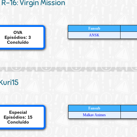
 R-16: Virgin Mission
Fansub
OVA
ANSK
Episódios: 3
Concluído
Kuri15
Fansub
Especial
Malkav Animes
Episódios: 15
Concluído