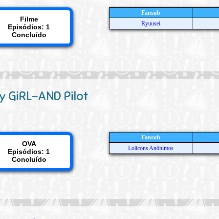
Fansub
Filme
Ryuusei
Episódios: 1
Concluído
y GiRL-AND Pilot
Fansub
OVA
Lolicons Anônimos
Episódios: 1
Concluído