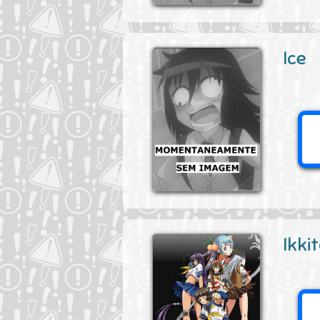
Ice
Ikki