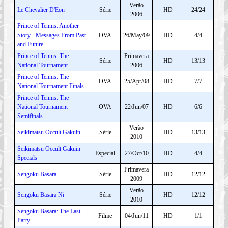
Verão
Le Chevalier D'Eon
Série
HD
24/24
2006
Prince of Tennis: Another
Story - Messages From Past
OVA
26/May/09
HD
4/4
and Future
Prince of Tennis: The
Primavera
Série
HD
13/13
National Tournament
2006
Prince of Tennis: The
OVA
25/Apr/08
HD
7/7
National Tournament Finals
Prince of Tennis: The
National Tournament
OVA
22/Jun/07
HD
6/6
Semifinals
Verão
Seikimatsu Occult Gakuin
Série
HD
13/13
2010
Seikimatsu Occult Gakuin
Especial
27/Oct/10
HD
4/4
Specials
Primavera
Sengoku Basara
Série
HD
12/12
2009
Verão
Sengoku Basara Ni
Série
HD
12/12
2010
Sengoku Basara: The Last
Filme
04/Jun/11
HD
1/1
Party