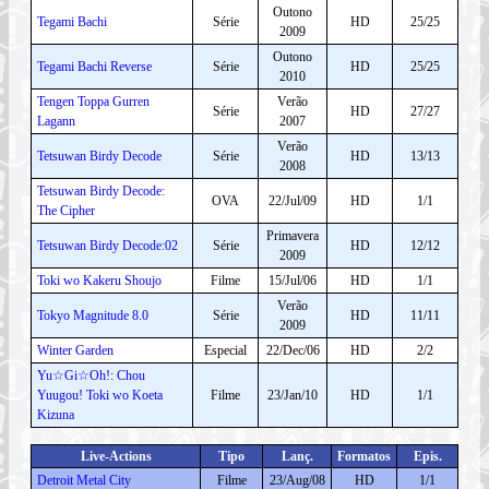
Outono
Tegami Bachi
Série
HD
25/25
2009
Outono
Tegami Bachi Reverse
Série
HD
25/25
2010
Tengen Toppa Gurren
Verão
Série
HD
27/27
Lagann
2007
Verão
Tetsuwan Birdy Decode
Série
HD
13/13
2008
Tetsuwan Birdy Decode:
OVA
22/Jul/09
HD
1/1
The Cipher
Primavera
Tetsuwan Birdy Decode:02
Série
HD
12/12
2009
Toki wo Kakeru Shoujo
Filme
15/Jul/06
HD
1/1
Verão
Tokyo Magnitude 8.0
Série
HD
11/11
2009
Winter Garden
Especial
22/Dec/06
HD
2/2
Yu☆Gi☆Oh!: Chou
Yuugou! Toki wo Koeta
Filme
23/Jan/10
HD
1/1
Kizuna
Live-Actions
Tipo
Lanç.
Formatos
Epis.
Detroit Metal City
Filme
23/Aug/08
HD
1/1