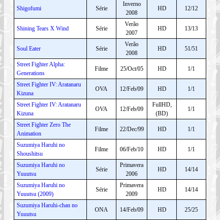
Inverno
Shigofumi
Série
HD
12/12
2008
Verão
Shining Tears X Wind
Série
HD
13/13
2007
Verão
Soul Eater
Série
HD
51/51
2008
Street Fighter Alpha:
Filme
25/Oct/05
HD
1/1
Generations
Street Fighter IV: Aratanaru
OVA
12/Feb/09
HD
1/1
Kizuna
Street Fighter IV: Aratanaru
FullHD,
OVA
12/Feb/09
1/1
Kizuna
(BD)
Street Fighter Zero The
Filme
22/Dec/99
HD
1/1
Animation
Suzumiya Haruhi no
Filme
06/Feb/10
HD
1/1
Shoushitsu
Suzumiya Haruhi no
Primavera
Série
HD
14/14
Yuuutsu
2006
Suzumiya Haruhi no
Primavera
Série
HD
14/14
Yuuutsu (2009)
2009
Suzumiya Haruhi-chan no
ONA
14/Feb/09
HD
25/25
Yuuutsu