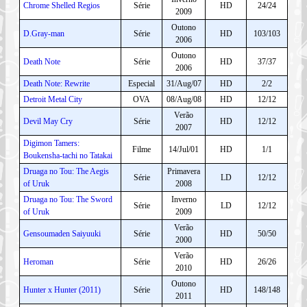
Chrome Shelled Regios
Série
HD
24/24
2009
Outono
D.Gray-man
Série
HD
103/103
2006
Outono
Death Note
Série
HD
37/37
2006
Death Note: Rewrite
Especial
31/Aug/07
HD
2/2
Detroit Metal City
OVA
08/Aug/08
HD
12/12
Verão
Devil May Cry
Série
HD
12/12
2007
Digimon Tamers:
Filme
14/Jul/01
HD
1/1
Boukensha-tachi no Tatakai
Druaga no Tou: The Aegis
Primavera
Série
LD
12/12
of Uruk
2008
Druaga no Tou: The Sword
Inverno
Série
LD
12/12
of Uruk
2009
Verão
Gensoumaden Saiyuuki
Série
HD
50/50
2000
Verão
Heroman
Série
HD
26/26
2010
Outono
Hunter x Hunter (2011)
Série
HD
148/148
2011