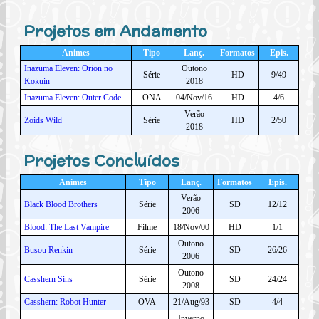
Projetos em Andamento
Animes
Tipo
Lanç.
Formatos
Epis.
Inazuma Eleven: Orion no
Outono
Série
HD
9/49
Kokuin
2018
Inazuma Eleven: Outer Code
ONA
04/Nov/16
HD
4/6
Verão
Zoids Wild
Série
HD
2/50
2018
Projetos Concluídos
Animes
Tipo
Lanç.
Formatos
Epis.
Verão
Black Blood Brothers
Série
SD
12/12
2006
Blood: The Last Vampire
Filme
18/Nov/00
HD
1/1
Outono
Busou Renkin
Série
SD
26/26
2006
Outono
Casshern Sins
Série
SD
24/24
2008
Casshern: Robot Hunter
OVA
21/Aug/93
SD
4/4
Inverno