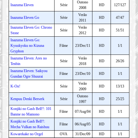
Outono
Inazuma Eleven
Série
HD
127/127
2008
Verão
Inazuma Eleven Go
Série
HD
47/47
2011
Inazuma Eleven Go: Chrono
Verão
Série
HD
51/51
Stone
2012
Inazuma Eleven Go:
Kyuukyoku no Kizuna
Filme
23/Dec/11
HD
1/1
Gryphon
Inazuma Eleven: Ares no
Verão
Série
HD
26/26
Tenbin
2018
Inazuma Eleven: Saikyou
Filme
23/Dec/10
HD
1/1
Gundan Ogre Shuurai
Verão
K-On!
Série
HD
13/13
2009
Outono
Kenpuu Denki Berserk
Série
HD
25/25
1997
Konjiki no Gash Bell!!: 101
Filme
07/Aug/04
HD
1/1
Banme no Mamono
Konjiki no Gash Bell!!:
Filme
06/Aug/05
HD
1/1
Mecha Vulkan no Raishuu
Kowarekake no Orgel
OVA
31/Dec/09
HD
1/1