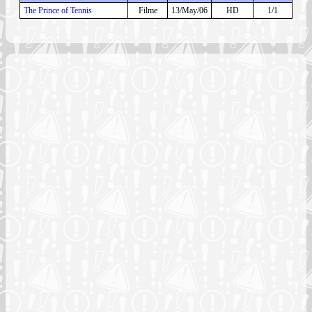
The Prince of Tennis
Filme
13/May/06
HD
1/1