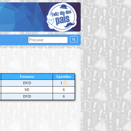
Formatos
Episódios
DVD
1
SD
6
DVD
6