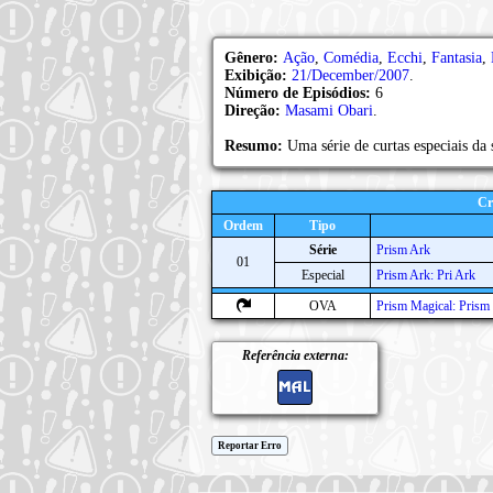
Gênero:
Ação
,
Comédia
,
Ecchi
,
Fantasia
,
Exibição:
21/December/2007
.
Número de Episódios:
6
Direção:
Masami Obari
.
Resumo:
Uma série de curtas especiais da
Cr
Ordem
Tipo
Série
Prism Ark
01
Especial
Prism Ark: Pri Ark
OVA
Prism Magical: Prism
Referência externa:
Reportar Erro