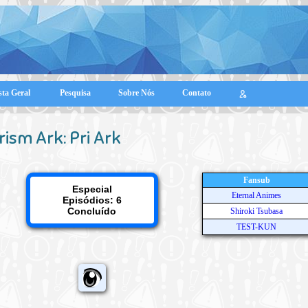
sta Geral
Pesquisa
Sobre Nós
Contato
rism Ark: Pri Ark
Fansub
Especial
Eternal Animes
Episódios: 6
Concluído
Shiroki Tsubasa
TEST-KUN