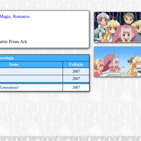
Magia
,
Romance
.
 série Prism Ark
onologia
Nome
Exibição
2007
2007
 Generations!
2007