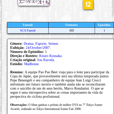
Fansub
Formatos
Episódios
SCA Fansub
HD
1
Gênero:
Drama
,
Esporte
,
Seinen
.
Exibição:
24/October/2007
.
Número de Episódios:
1
Direção e Roteiro:
Kitaro Kousaka
.
Criação original:
Iou Kuroda
.
Estúdio:
Madhouse
.
Resumo:
A equipe Pao Pao Beer viaja para o leste para participar da
Copa do Japão, que provavelmente será sua última temporada juntos.
Pepe Benengeli e seu companheiro de equipe Jean Luigi Ciocci
enfrentam um futuro incerto e também ainda não se reconciliaram
com o suicídio de um de seus heróis, Marco Rondanini. O que se
segue é uma introspectiva sobre as coisas importantes da vida da
perspectiva do ciclista profissional.
Observações:
O filme ganhou o prêmio de melhor OVA no 7º Tokyo Anime
Awards, realizado na Tokyo International Anime Fair 2008.