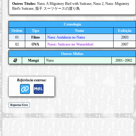
Outros Títulos:
Nasu: A Migratory Bird with Suitcase, Nasu 2, Nasu: Migratory
Bird's Suitcase, 茄子 スーツケースの渡り鳥
Cronologia
Ordem
Tipo
Nome
Exibição
01
Filme
Nasu: Andalusia no Natsu
2003
02
OVA
Nasu: Suitcase no Wataridori
2007
Outras Mídias
Mangá
Nasu
2001~2002
Referência externa:
Reportar Erro