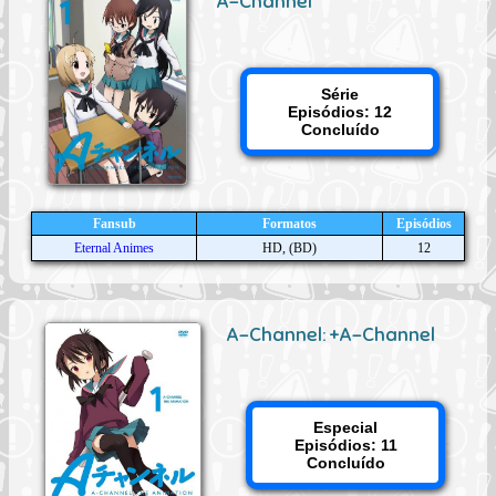
A-Channel
Série
Episódios: 12
Concluído
Fansub
Formatos
Episódios
Eternal Animes
HD, (BD)
12
A-Channel: +A-Channel
Especial
Episódios: 11
Concluído