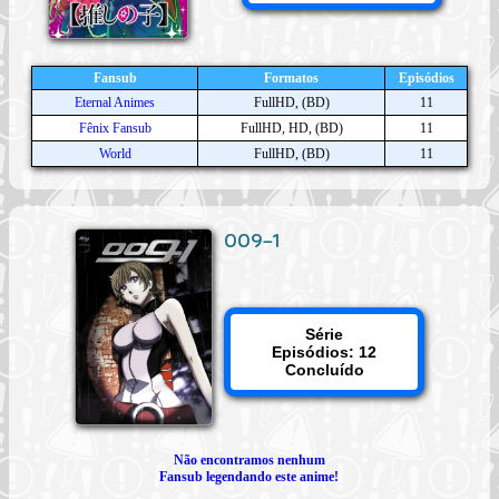
Fansub
Formatos
Episódios
Eternal Animes
FullHD, (BD)
11
Fênix Fansub
FullHD, HD, (BD)
11
World
FullHD, (BD)
11
009-1
Série
Episódios: 12
Concluído
Não encontramos nenhum
Fansub legendando este anime!