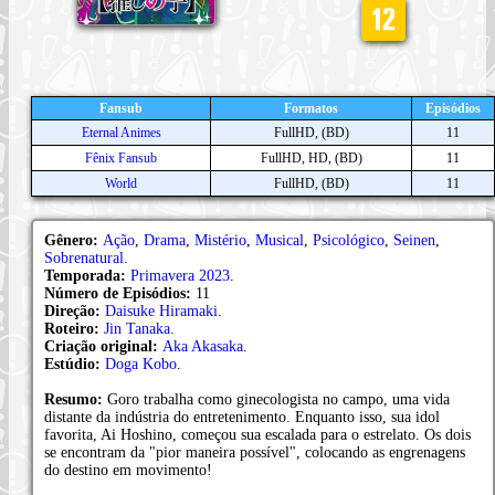
Fansub
Formatos
Episódios
Eternal Animes
FullHD, (BD)
11
Fênix Fansub
FullHD, HD, (BD)
11
World
FullHD, (BD)
11
Gênero:
Ação
,
Drama
,
Mistério
,
Musical
,
Psicológico
,
Seinen
,
Sobrenatural
.
Temporada:
Primavera 2023
.
Número de Episódios:
11
Direção:
Daisuke Hiramaki
.
Roteiro:
Jin Tanaka
.
Criação original:
Aka Akasaka
.
Estúdio:
Doga Kobo
.
Resumo:
Goro trabalha como ginecologista no campo, uma vida
distante da indústria do entretenimento. Enquanto isso, sua idol
favorita, Ai Hoshino, começou sua escalada para o estrelato. Os dois
se encontram da "pior maneira possível", colocando as engrenagens
do destino em movimento!