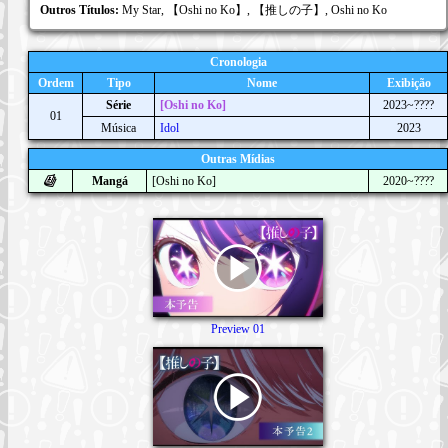
Outros Títulos:
My Star, 【Oshi no Ko】, 【推しの子】, Oshi no Ko
Cronologia
Ordem
Tipo
Nome
Exibição
Série
[Oshi no Ko]
2023~????
01
Música
Idol
2023
Outras Mídias
Mangá
[Oshi no Ko]
2020~????
Preview 01