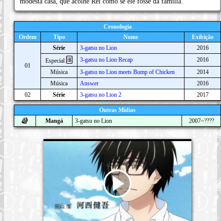
modesta casa, que acolhe Rei como se ele fosse da família.
Cronologia
Ordem
Tipo
Nome
Exibição
Série
3-gatsu no Lion
2016
3-gatsu no Lion Recap
2016
Especial
01
Música
3-gatsu no Lion meets Bump of Chicken
2014
Música
Answer
2016
02
Série
3-gatsu no Lion 2
2017
Outras Mídias
Mangá
3-gatsu no Lion
2007~????