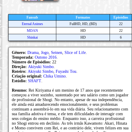
Fansub
Formatos
Episódios
Eternal Animes
FullHD, HD, (BD)
22
MDAN
HD
22
Shinkai
HD
6
Gênero:
Drama
,
Jogo
,
Seinen
,
Slice of Life
.
Temporada:
Outono 2016
.
Número de Episódios:
22
Direção:
Akiyuki Simbo
.
Roteiro:
Akiyuki Simbo
,
Fuyashi Tou
.
Criação original:
Chika Umino
.
Estúdio:
SHAFT
.
Resumo:
Rei Kiriyama é um menino de 17 anos que recentemente
começou a viver sozinho, sustentado por seu salário como um jogador
de profissional de Shogi. No entanto, apesar de sua independência,
ele ainda está amadurecendo emocionalmente, e seus problemas
continuam a assombrá-lo em sua vida diária. Seu relacionamento com
sua família adotiva é tensa, e ele tem dificuldades de interagir com
seus colegas do ensino médio. Enquanto isso, a carreira profissional
no Shogi entrou em declínio. As três irmãs Kawamoto: Akari, Hinata
e Momo convivem com Rei, e ao contrário dele, vivem felizes em sua