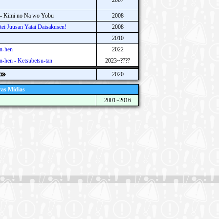
2007
k - Kimi no Na wo Yobu
2008
tei Juusan Yatai Daisakusen!
2008
2010
n-hen
2022
n-hen - Ketsubetsu-tan
2023~????
2020
as Mídias
2001~2016