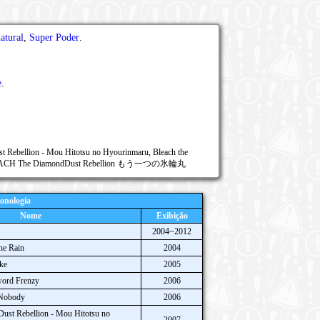
atural
,
Super Poder
.
e
.
 Rebellion - Mou Hitotsu no Hyourinmaru, Bleach the
BLEACH The DiamondDust Rebellion もう一つの氷輪丸
onologia
Nome
Exibição
2004~2012
he Rain
2004
ke
2005
word Frenzy
2006
 Nobody
2006
ust Rebellion - Mou Hitotsu no