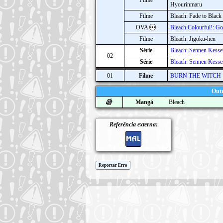
Filme
Hyourinmaru
Filme
Bleach: Fade to Blac
OVA
Bleach Colourful!: Go
Filme
Bleach: Jigoku-hen
Série
Bleach: Sennen Kesse
02
Série
Bleach: Sennen Kesse
01
Filme
BURN THE WITCH
Outr
Mangá
Bleach
Referência externa:
Reportar Erro