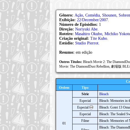
Gênero:
Ação
,
Comédia
,
Shounen
,
Sobren
Exibição:
22/December/2007
.
Número de Episódios:
1
Direção:
Noriyuki Abe
.
Roteiro:
Masahiro Okubo
,
Michiko Yokot
Criação original:
Tite Kubo
.
Estúdio:
Studio Pierrot
.
Resumo:
em edição
Outros Títulos:
Bleach Movie 2: The DiamondDust
Movie: The DiamondDust Rebellion, 劇場版 
Cr
Ordem
Tipo
Série
Bleach
Especial
Bleach: Memories in t
Especial
Bleach: Gotei 13 Oma
Especial
Bleach: The Sealed S
Filme
Bleach: Memories of
01
Bleach: The DiamondD