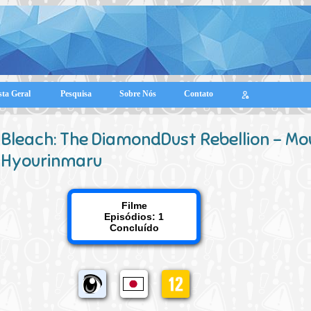
sta Geral
Pesquisa
Sobre Nós
Contato
Bleach: The DiamondDust Rebellion - Mo
Hyourinmaru
Filme
Episódios: 1
Concluído