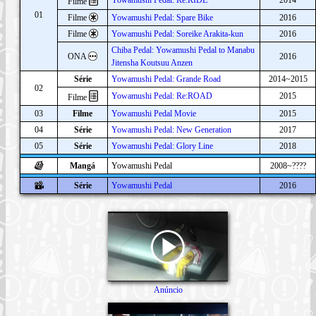
Filme
01
Filme
Yowamushi Pedal: Spare Bike
2016
Filme
Yowamushi Pedal: Soreike Arakita-kun
2016
Chiba Pedal: Yowamushi Pedal to Manabu
ONA
2016
Jitensha Koutsuu Anzen
Série
Yowamushi Pedal: Grande Road
2014~2015
02
Yowamushi Pedal: Re:ROAD
2015
Filme
03
Filme
Yowamushi Pedal Movie
2015
04
Série
Yowamushi Pedal: New Generation
2017
05
Série
Yowamushi Pedal: Glory Line
2018
Mangá
Yowamushi Pedal
2008~????
Série
Yowamushi Pedal
2016
Anúncio