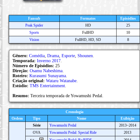
Fansub
Formatos
Episódios
Peak Spider
HD
25
Sports
FullHD
10
Vision
FullHD, HD, SD
8
Gênero:
Comédia
,
Drama
,
Esporte
,
Shounen
.
Temporada:
Inverno 2017
.
Número de Episódios:
25
Direção:
Osamu Nabeshima
.
Roteiro:
Kurasumi Sunayama
.
Criação original:
Wataru Watanabe
.
Estúdio:
TMS Entertainment
.
Resumo:
Terceira temporada de Yowamushi Pedal.
Cronologia
Ordem
Tipo
Nome
Exibição
Série
Yowamushi Pedal
2013~2014
OVA
Yowamushi Pedal: Special Ride
2013
Yowamushi Pedal: Re:RIDE
2014