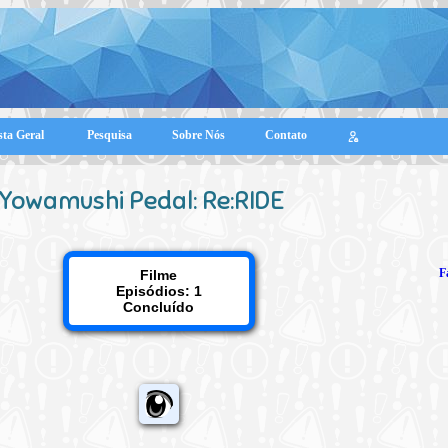
sta Geral
Pesquisa
Sobre Nós
Contato
Yowamushi Pedal: Re:RIDE
F
Filme
Episódios: 1
Concluído