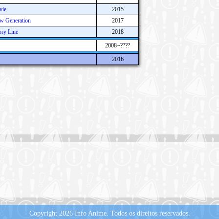
vie
2015
w Generation
2017
ry Line
2018
2008~????
2016
Copyright 2026 Info Anime.
Todos os direitos reservados.