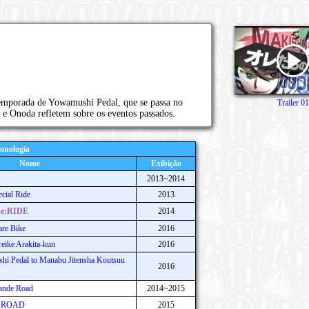
emporada de Yowamushi Pedal, que se passa no
Trailer 0
e Onoda refletem sobre os eventos passados.
onologia
Nome
Exibição
2013~2014
cial Ride
2013
Re:RIDE
2014
re Bike
2016
eike Arakita-kun
2016
hi Pedal to Manabu Jitensha Koutsuu
2016
ande Road
2014~2015
Re:ROAD
2015