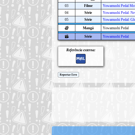
03
Filme
Yowamushi Pedal Mo
04
Série
Yowamushi Pedal: Ne
05
Série
Yowamushi Pedal: Glo
Mangá
Yowamushi Pedal
Série
Yowamushi Pedal
Referência externa:
Reportar Erro