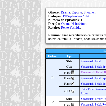
Gênero:
Drama
,
Esporte
,
Shounen
.
Exibição:
19/September/2014
.
Número de Episódios:
1
Direção:
Osamu Nabeshima
.
Roteiro:
Reiko Yoshida
.
Resumo:
Uma recapitulação da primeira t
hotem da família Toudou, onde Makishima 
Cr
Ordem
Tipo
Série
Yowamushi Pedal
OVA
Yowamushi Pedal: Spe
Yowamushi Pedal: 
Filme
01
Filme
Yowamushi Pedal: Spa
Filme
Yowamushi Pedal: Sor
Chiba Pedal: Yowamus
ONA
Anzen
Série
Yowamushi Pedal: Gr
02
Yowamushi Pedal: 
Filme