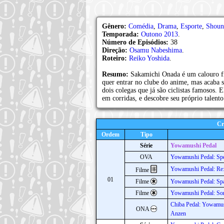
Gênero:
Comédia
,
Drama
,
Esporte
,
Shoun
Temporada:
Outono 2013
.
Número de Episódios:
38
Direção:
Osamu Nabeshima
.
Roteiro:
Reiko Yoshida
.
Resumo:
Sakamichi Onada é um calouro fr
quer entrar no clube do anime, mas acaba s
dois colegas que já são ciclistas famosos.
em corridas, e descobre seu próprio talent
Cr
Ordem
Tipo
Série
Yowamushi Pedal
OVA
Yowamushi Pedal: Spe
Yowamushi Pedal: R
Filme
01
Filme
Yowamushi Pedal: Spa
Filme
Yowamushi Pedal: Sor
Chiba Pedal: Yowamus
ONA
Anzen