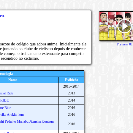
en
.
acote do colégio que adora anime. Inicialmente ele
Preview 01
e juntando ao clube de ciclismo depois de conhecer
 Ele começa o treinamento extenuante para competir
o escondido no ciclismo.
onologia
Nome
Exibição
2013~2014
cial Ride
2013
e:RIDE
2014
re Bike
2016
eike Arakita-kun
2016
hi Pedal to Manabu Jitensha Koutsuu
2016