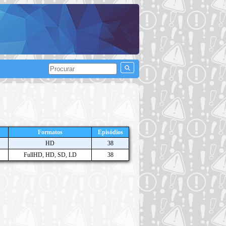
Formatos
Episódios
HD
38
FullHD, HD, SD, LD
38