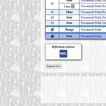
Série
Yowamushi Pedal: Gr
02
Yowamushi Pedal: 
Filme
03
Filme
Yowamushi Pedal Mo
04
Série
Yowamushi Pedal: Ne
05
Série
Yowamushi Pedal: Glo
Mangá
Yowamushi Pedal
Série
Yowamushi Pedal
Referência externa:
Reportar Erro