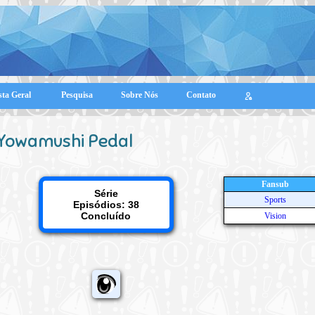
sta Geral
Pesquisa
Sobre Nós
Contato
Yowamushi Pedal
Fansub
Série
Sports
Episódios: 38
Concluído
Vision