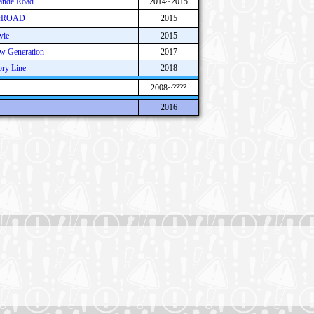
ande Road
2014~2015
Re:ROAD
2015
vie
2015
w Generation
2017
ry Line
2018
2008~????
2016