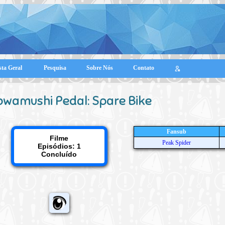
sta Geral
Pesquisa
Sobre Nós
Contato
owamushi Pedal: Spare Bike
Fansub
Filme
Peak Spider
Episódios: 1
Concluído