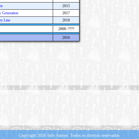
ie
2015
 Generation
2017
ry Line
2018
2008~????
2016
Copyright 2026 Info Anime.
Todos os direitos reservados.