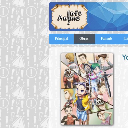
Principal
Obras
Fansub
Li
Y