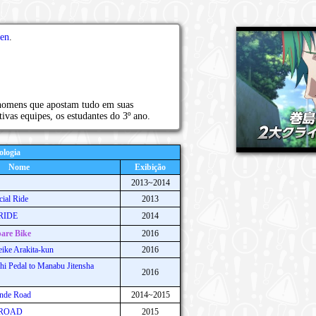
en
.
homens que apostam tudo em suas
ctivas equipes, os estudantes do 3º ano.
ologia
Nome
Exibição
2013~2014
ial Ride
2013
:RIDE
2014
are Bike
2016
ike Arakita-kun
2016
i Pedal to Manabu Jitensha
2016
nde Road
2014~2015
e:ROAD
2015