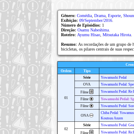
Gênero:
Comédia
,
Drama
,
Esporte
,
Shoun
Exibição:
09/September/2016
.
Número de Episódios:
1
Direção:
Osamu Nabeshima
.
Roteiro:
Ayumu Hisao
,
Mitsutaka Hirota
.
Resumo:
As recordações de um grupo de 
bicicletas, os pilares centrais de suas respe
Cron
Ordem
Tipo
Série
Yowamushi Pedal
OVA
Yowamushi Pedal: Spec
Yowamushi Pedal: Re
Filme
01
Filme
Yowamushi Pedal: Sp
Filme
Yowamushi Pedal: Sore
Chiba Pedal: Yowamush
ONA
Koutsuu Anzen
Série
Yowamushi Pedal: Gra
02
Yowamushi Pedal: R
Filme