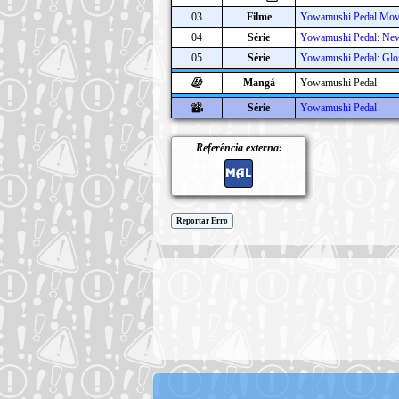
03
Filme
Yowamushi Pedal Mov
04
Série
Yowamushi Pedal: New
05
Série
Yowamushi Pedal: Glo
Mangá
Yowamushi Pedal
Série
Yowamushi Pedal
Referência externa:
Reportar Erro