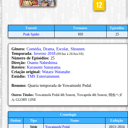
Fansub
Formatos
Episódios
Peak Spider
HD
25
Gênero:
Comédia
,
Drama
,
Escolar
,
Shounen
.
Temporada:
Inverno 2018
.
(09/Jan à 26/Jun/18)
Número de Episódios:
25
Direção:
Osamu Nabeshima
.
Roteiro:
Kurasumi Sunayama
.
Criação original:
Wataru Watanabe
.
Estúdio:
TMS Entertainment
.
Resumo:
Quarta temporada de Yowamushi Pedal.
Outros Títulos:
Yowamushi Pedal 4th Season, Yowapeda 4th Season, 弱虫ペダ
ル GLORY LINE
Cronologia
Ordem
Tipo
Nome
Exibição
Série
Yowamushi Pedal
2013~2014