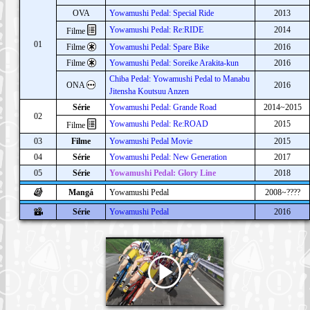
OVA
Yowamushi Pedal: Special Ride
2013
Yowamushi Pedal: Re:RIDE
2014
Filme
01
Filme
Yowamushi Pedal: Spare Bike
2016
Filme
Yowamushi Pedal: Soreike Arakita-kun
2016
Chiba Pedal: Yowamushi Pedal to Manabu
ONA
2016
Jitensha Koutsuu Anzen
Série
Yowamushi Pedal: Grande Road
2014~2015
02
Yowamushi Pedal: Re:ROAD
2015
Filme
03
Filme
Yowamushi Pedal Movie
2015
04
Série
Yowamushi Pedal: New Generation
2017
05
Série
Yowamushi Pedal: Glory Line
2018
Mangá
Yowamushi Pedal
2008~????
Série
Yowamushi Pedal
2016