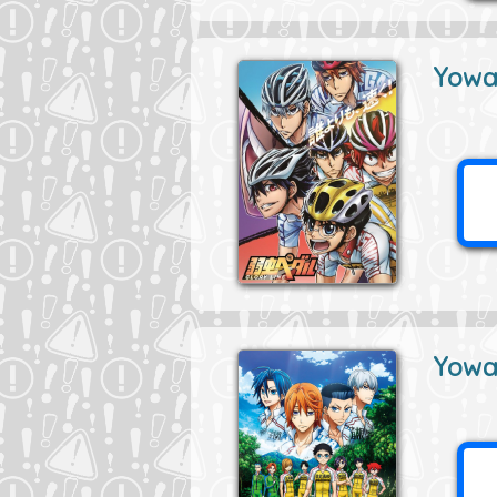
Yowam
Yowa