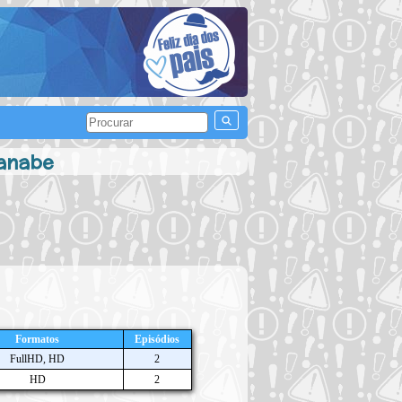
tanabe
Formatos
Episódios
FullHD, HD
2
HD
2