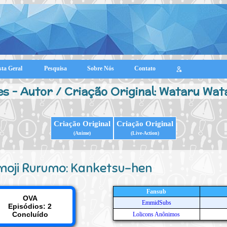
sta Geral
Pesquisa
Sobre Nós
Contato
s - Autor / Criação Original: Wataru Wa
Criação Original
Criação Original
(Anime)
(Live-Action)
moji Rurumo: Kanketsu-hen
Fansub
OVA
EmmidSubs
Episódios: 2
Concluído
Lolicons Anônimos