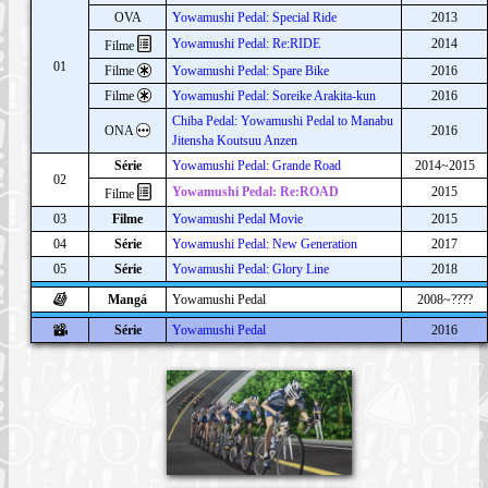
OVA
Yowamushi Pedal: Special Ride
2013
Yowamushi Pedal: Re:RIDE
2014
Filme
01
Filme
Yowamushi Pedal: Spare Bike
2016
Filme
Yowamushi Pedal: Soreike Arakita-kun
2016
Chiba Pedal: Yowamushi Pedal to Manabu
ONA
2016
Jitensha Koutsuu Anzen
Série
Yowamushi Pedal: Grande Road
2014~2015
02
Yowamushi Pedal: Re:ROAD
2015
Filme
03
Filme
Yowamushi Pedal Movie
2015
04
Série
Yowamushi Pedal: New Generation
2017
05
Série
Yowamushi Pedal: Glory Line
2018
Mangá
Yowamushi Pedal
2008~????
Série
Yowamushi Pedal
2016