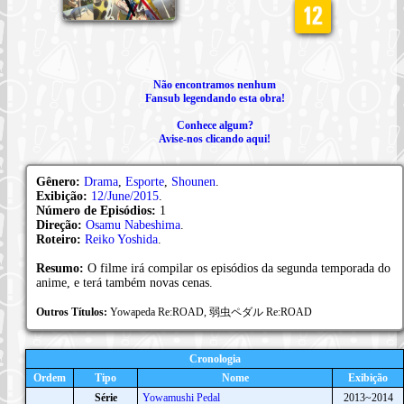
Não encontramos nenhum
Fansub legendando esta obra!
Conhece algum?
Avise-nos clicando aqui!
Gênero:
Drama
,
Esporte
,
Shounen
.
Exibição:
12/June/2015
.
Número de Episódios:
1
Direção:
Osamu Nabeshima
.
Roteiro:
Reiko Yoshida
.
Resumo:
O filme irá compilar os episódios da segunda temporada do
anime, e terá também novas cenas.
Outros Títulos:
Yowapeda Re:ROAD, 弱虫ペダル Re:ROAD
Cronologia
Ordem
Tipo
Nome
Exibição
Série
Yowamushi Pedal
2013~2014