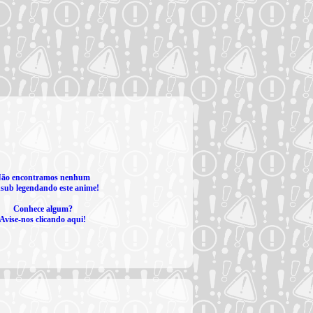
ão encontramos nenhum
sub legendando este anime!
Conhece algum?
Avise-nos clicando aqui!