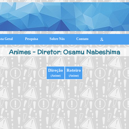
sta Geral
Pesquisa
Sobre Nós
Contato
Animes - Diretor: Osamu Nabeshima
Direção
Roteiro
(Anime)
(Anime)