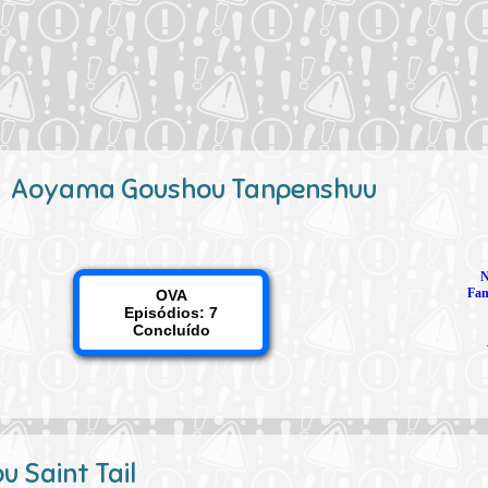
Aoyama Goushou Tanpenshuu
N
Fan
OVA
Episódios: 7
Concluído
u Saint Tail