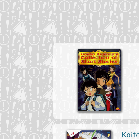
Kaito