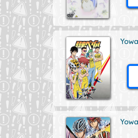
Yowa
Yowam