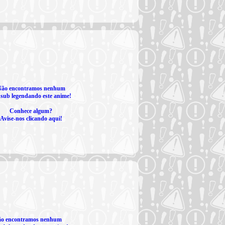
ão encontramos nenhum
sub legendando este anime!
Conhece algum?
Avise-nos clicando aqui!
o encontramos nenhum