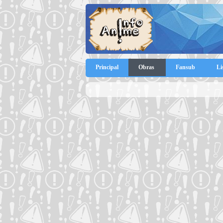
Principal
Obras
Fansub
Li