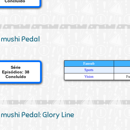
Concluído
mushi Pedal
Fansub
Série
Sports
Episódios: 38
Concluído
Vision
Fu
ushi Pedal: Glory Line