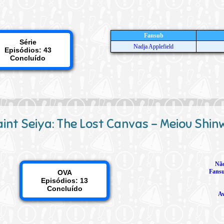
Fansub
Série
Nadja Applefield
Episódios: 43
Concluído
int Seiya: The Lost Canvas - Meiou Shin
Nã
Fansu
OVA
Episódios: 13
Concluído
Av