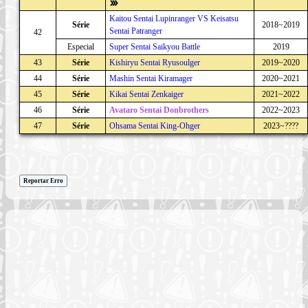
Kaitou Sentai Lupinranger VS Keisatsu
Série
2018~2019
Sentai Patranger
42
Especial
Super Sentai Saikyou Battle
2019
43
Série
Kishiryu Sentai Ryusoulger
2019~2020
44
Série
Mashin Sentai Kiramager
2020~2021
45
Série
Kikai Sentai Zenkaiger
2021~2022
46
Série
Avataro Sentai Donbrothers
2022~2023
47
Série
Ohsama Sentai King-Ohger
2023~????
Reportar Erro