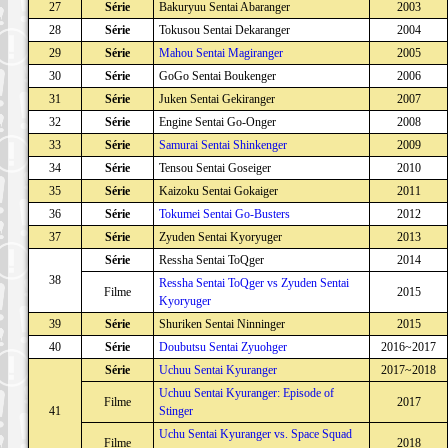
27
Série
Bakuryuu Sentai Abaranger
2003
28
Série
Tokusou Sentai Dekaranger
2004
29
Série
Mahou Sentai Magiranger
2005
30
Série
GoGo Sentai Boukenger
2006
31
Série
Juken Sentai Gekiranger
2007
32
Série
Engine Sentai Go-Onger
2008
33
Série
Samurai Sentai Shinkenger
2009
34
Série
Tensou Sentai Goseiger
2010
35
Série
Kaizoku Sentai Gokaiger
2011
36
Série
Tokumei Sentai Go-Busters
2012
37
Série
Zyuden Sentai Kyoryuger
2013
Série
Ressha Sentai ToQger
2014
38
Ressha Sentai ToQger vs Zyuden Sentai
Filme
2015
Kyoryuger
39
Série
Shuriken Sentai Ninninger
2015
40
Série
Doubutsu Sentai Zyuohger
2016~2017
Série
Uchuu Sentai Kyuranger
2017~2018
Uchuu Sentai Kyuranger: Episode of
Filme
2017
41
Stinger
Uchu Sentai Kyuranger vs. Space Squad
Filme
2018