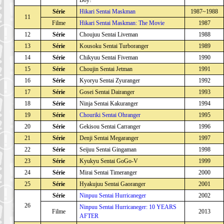
Série
Hikari Sentai Maskman
1987~1988
11
Filme
Hikari Sentai Maskman: The Movie
1987
12
Série
Choujuu Sentai Liveman
1988
13
Série
Kousoku Sentai Turboranger
1989
14
Série
Chikyuu Sentai Fiveman
1990
15
Série
Choujin Sentai Jetman
1991
16
Série
Kyoryu Sentai Zyuranger
1992
17
Série
Gosei Sentai Dairanger
1993
18
Série
Ninja Sentai Kakuranger
1994
19
Série
Chouriki Sentai Ohranger
1995
20
Série
Gekisou Sentai Carranger
1996
21
Série
Denji Sentai Megaranger
1997
22
Série
Seijuu Sentai Gingaman
1998
23
Série
Kyukyu Sentai GoGo-V
1999
24
Série
Mirai Sentai Timeranger
2000
25
Série
Hyakujuu Sentai Gaoranger
2001
Série
Ninpuu Sentai Hurricaneger
2002
26
Ninpuu Sentai Hurricaneger: 10 YEARS
Filme
2013
AFTER