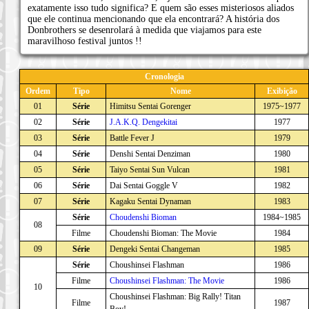
exatamente isso tudo significa? E quem são esses misteriosos aliados
que ele continua mencionando que ela encontrará? A história dos
Donbrothers se desenrolará à medida que viajamos para este
maravilhoso festival juntos !!
Cronologia
Ordem
Tipo
Nome
Exibição
01
Série
Himitsu Sentai Gorenger
1975~1977
02
Série
J.A.K.Q. Dengekitai
1977
03
Série
Battle Fever J
1979
04
Série
Denshi Sentai Denziman
1980
05
Série
Taiyo Sentai Sun Vulcan
1981
06
Série
Dai Sentai Goggle V
1982
07
Série
Kagaku Sentai Dynaman
1983
Série
Choudenshi Bioman
1984~1985
08
Filme
Choudenshi Bioman: The Movie
1984
09
Série
Dengeki Sentai Changeman
1985
Série
Choushinsei Flashman
1986
Filme
Choushinsei Flashman: The Movie
1986
10
Choushinsei Flashman: Big Rally! Titan
Filme
1987
Boy!