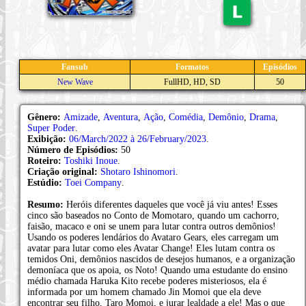
Fansub
Formatos
Episódios
New Wave
FullHD, HD, SD
50
Gênero:
Amizade
,
Aventura
,
Ação
,
Comédia
,
Demônio
,
Drama
,
Super Poder
.
Exibição:
06/March/2022 à 26/February/2023
.
Número de Episódios:
50
Roteiro:
Toshiki Inoue
.
Criação original:
Shotaro Ishinomori
.
Estúdio:
Toei Company
.
Resumo:
Heróis diferentes daqueles que você já viu antes! Esses
cinco são baseados no Conto de Momotaro, quando um cachorro,
faisão, macaco e oni se unem para lutar contra outros demônios!
Usando os poderes lendários do Avataro Gears, eles carregam um
avatar para lutar como eles Avatar Change! Eles lutam contra os
temidos Oni, demônios nascidos de desejos humanos, e a organização
demoníaca que os apoia, os Noto! Quando uma estudante do ensino
médio chamada Haruka Kito recebe poderes misteriosos, ela é
informada por um homem chamado Jin Momoi que ela deve
encontrar seu filho, Taro Momoi, e jurar lealdade a ele! Mas o que