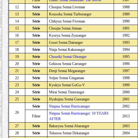
12
Série
Choujuu Sentai Liveman
1988
13
Série
Kousoku Sentai Turboranger
1989
14
Série
Chikyuu Sentai Fiveman
1990
15
Série
Choujin Sentai Jetman
1991
16
Série
Kyoryu Sentai Zyuranger
1992
17
Série
Gosei Sentai Dairanger
1993
18
Série
Ninja Sentai Kakuranger
1994
19
Série
Chouriki Sentai Ohranger
1995
20
Série
Gekisou Sentai Carranger
1996
21
Série
Denji Sentai Megaranger
1997
22
Série
Seijuu Sentai Gingaman
1998
23
Série
Kyukyu Sentai GoGo-V
1999
24
Série
Mirai Sentai Timeranger
2000
25
Série
Hyakujuu Sentai Gaoranger
2001
Série
Ninpuu Sentai Hurricaneger
2002
26
Ninpuu Sentai Hurricaneger: 10 YEARS
Filme
2013
AFTER
27
Série
Bakuryuu Sentai Abaranger
2003
28
Série
Tokusou Sentai Dekaranger
2004