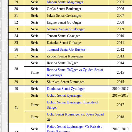
29
Série
Mahou Sentai Magiranger
2005
30
Série
GoGo Sentai Boukenger
2006
31
Série
Juken Sentai Gekiranger
2007
32
Série
Engine Sentai Go-Onger
2008
33
Série
Samurai Sentai Shinkenger
2009
34
Série
Tensou Sentai Goseiger
2010
35
Série
Kaizoku Sentai Gokaiger
2011
36
Série
Tokumei Sentai Go-Busters
2012
37
Série
Zyuden Sentai Kyoryuger
2013
Série
Ressha Sentai ToQger
2014
38
Ressha Sentai ToQger vs Zyuden Sentai
Filme
2015
Kyoryuger
39
Série
Shuriken Sentai Ninninger
2015
40
Série
Doubutsu Sentai Zyuohger
2016~2017
Série
Uchuu Sentai Kyuranger
2017~2018
Uchuu Sentai Kyuranger: Episode of
Filme
2017
41
Stinger
Uchu Sentai Kyuranger vs. Space Squad
Filme
2018
Kaitou Sentai Lupinranger VS Keisatsu
Série
2018~2019
Sentai Patranger