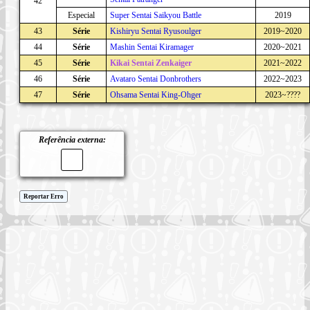
42
Especial
Super Sentai Saikyou Battle
2019
43
Série
Kishiryu Sentai Ryusoulger
2019~2020
44
Série
Mashin Sentai Kiramager
2020~2021
45
Série
Kikai Sentai Zenkaiger
2021~2022
46
Série
Avataro Sentai Donbrothers
2022~2023
47
Série
Ohsama Sentai King-Ohger
2023~????
Referência externa:
Reportar Erro