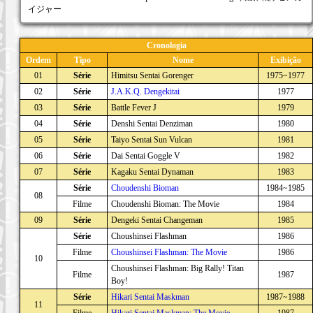
イジャー
Cronologia
Ordem
Tipo
Nome
Exibição
01
Série
Himitsu Sentai Gorenger
1975~1977
02
Série
J.A.K.Q. Dengekitai
1977
03
Série
Battle Fever J
1979
04
Série
Denshi Sentai Denziman
1980
05
Série
Taiyo Sentai Sun Vulcan
1981
06
Série
Dai Sentai Goggle V
1982
07
Série
Kagaku Sentai Dynaman
1983
Série
Choudenshi Bioman
1984~1985
08
Filme
Choudenshi Bioman: The Movie
1984
09
Série
Dengeki Sentai Changeman
1985
Série
Choushinsei Flashman
1986
Filme
Choushinsei Flashman: The Movie
1986
10
Choushinsei Flashman: Big Rally! Titan
Filme
1987
Boy!
Série
Hikari Sentai Maskman
1987~1988
11
Filme
Hikari Sentai Maskman: The Movie
1987