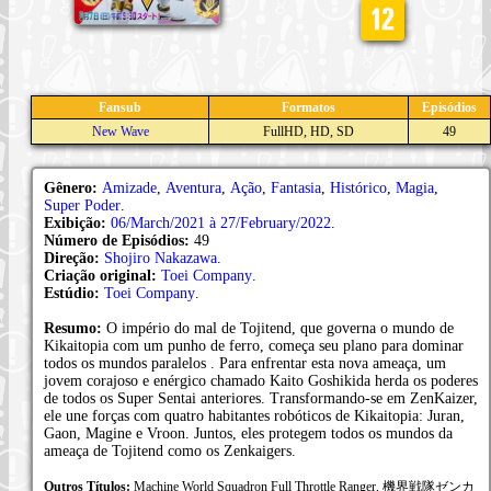
Fansub
Formatos
Episódios
New Wave
FullHD, HD, SD
49
Gênero:
Amizade
,
Aventura
,
Ação
,
Fantasia
,
Histórico
,
Magia
,
Super Poder
.
Exibição:
06/March/2021 à 27/February/2022
.
Número de Episódios:
49
Direção:
Shojiro Nakazawa
.
Criação original:
Toei Company
.
Estúdio:
Toei Company
.
Resumo:
O império do mal de Tojitend, que governa o mundo de
Kikaitopia com um punho de ferro, começa seu plano para dominar
todos os mundos paralelos . Para enfrentar esta nova ameaça, um
jovem corajoso e enérgico chamado Kaito Goshikida herda os poderes
de todos os Super Sentai anteriores. Transformando-se em ZenKaizer,
ele une forças com quatro habitantes robóticos de Kikaitopia: Juran,
Gaon, Magine e Vroon. Juntos, eles protegem todos os mundos da
ameaça de Tojitend como os Zenkaigers.
Outros Títulos:
Machine World Squadron Full Throttle Ranger, 機界戦隊ゼンカ