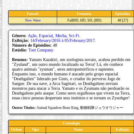
Fansub
Formatos
Episódios
New Wave
FullHD, HD, SD, (BD)
48
[27]
Gênero:
Ação
,
Espacial
,
Mecha
,
Sci-Fi
.
Exibição:
14/February/2016 à 05/February/2017
.
Número de Episódios:
48
Estúdio:
Toei Company
.
Resumo:
Yamato Kazakiri, um zoologista novato, acabou perdido em
"Zyuland", um outro mundo localizado na Terra! Lá, ele conhece
quatro animais "zyuman", seres antropomórficos e sapientes.
Enquanto isso, o mundo humano é atacado pelo grupo espacial
"Deathgalien" liderado por Ginis, o criador do perverso Jogo de
Sangue. De sua nave, a Arca Sagittari, os Deathgaliens enviam
monstros para atacar a Terra. Yamato e os Zyumans não perdoarão os
Deathgaliens pelo ataque. Como seres orgulhosos que vivem na Terra,
essas cinco pessoas despertam seus instintos e se tornam os Zyuohger!
Outros Títulos:
Animal Squadron Beast King, 動物戦隊ジュウオウジャー
Cronologia
Ordem
Tipo
Nome
Exibição