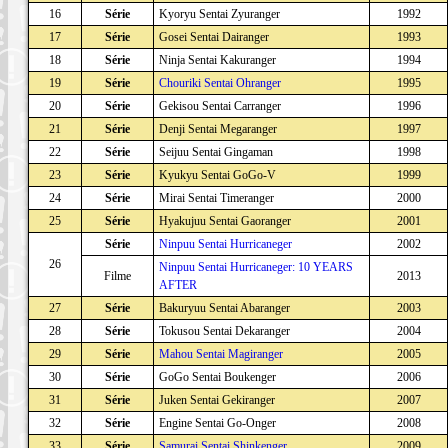
16
Série
Kyoryu Sentai Zyuranger
1992
17
Série
Gosei Sentai Dairanger
1993
18
Série
Ninja Sentai Kakuranger
1994
19
Série
Chouriki Sentai Ohranger
1995
20
Série
Gekisou Sentai Carranger
1996
21
Série
Denji Sentai Megaranger
1997
22
Série
Seijuu Sentai Gingaman
1998
23
Série
Kyukyu Sentai GoGo-V
1999
24
Série
Mirai Sentai Timeranger
2000
25
Série
Hyakujuu Sentai Gaoranger
2001
Série
Ninpuu Sentai Hurricaneger
2002
26
Ninpuu Sentai Hurricaneger: 10 YEARS
Filme
2013
AFTER
27
Série
Bakuryuu Sentai Abaranger
2003
28
Série
Tokusou Sentai Dekaranger
2004
29
Série
Mahou Sentai Magiranger
2005
30
Série
GoGo Sentai Boukenger
2006
31
Série
Juken Sentai Gekiranger
2007
32
Série
Engine Sentai Go-Onger
2008
33
Série
Samurai Sentai Shinkenger
2009