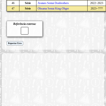
46
Série
Avataro Sentai Donbrothers
2022~2023
47
Série
Ohsama Sentai King-Ohger
2023~????
Referência externa:
Reportar Erro