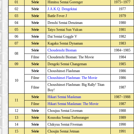
01
Série
Himitsu Sentai Gorenger
1975~1977
02
Série
J.A.K.Q. Dengekitai
1977
03
Série
Battle Fever J
1979
04
Série
Denshi Sentai Denziman
1980
05
Série
Taiyo Sentai Sun Vulcan
1981
06
Série
Dai Sentai Goggle V
1982
07
Série
Kagaku Sentai Dynaman
1983
Série
Choudenshi Bioman
1984~1985
08
Filme
Choudenshi Bioman: The Movie
1984
09
Série
Dengeki Sentai Changeman
1985
Série
Choushinsei Flashman
1986
Filme
Choushinsei Flashman: The Movie
1986
10
Choushinsei Flashman: Big Rally! Titan
Filme
1987
Boy!
Série
Hikari Sentai Maskman
1987~1988
11
Filme
Hikari Sentai Maskman: The Movie
1987
12
Série
Choujuu Sentai Liveman
1988
13
Série
Kousoku Sentai Turboranger
1989
14
Série
Chikyuu Sentai Fiveman
1990
15
Série
Choujin Sentai Jetman
1991