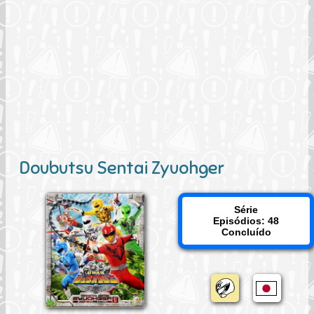
Doubutsu Sentai Zyuohger
Série
Episódios: 48
Concluído