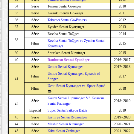
34
Série
Tensou Sentai Goseiger
2010
35
Série
Kaizoku Sentai Gokaiger
2011
36
Série
Tokumei Sentai Go-Busters
2012
37
Série
Zyuden Sentai Kyoryuger
2013
Série
Ressha Sentai ToQger
2014
38
Ressha Sentai ToQger vs Zyuden Sentai
Filme
2015
Kyoryuger
39
Série
Shuriken Sentai Ninninger
2015
40
Série
Doubutsu Sentai Zyuohger
2016~2017
Série
Uchuu Sentai Kyuranger
2017~2018
Uchuu Sentai Kyuranger: Episode of
Filme
2017
41
Stinger
Uchu Sentai Kyuranger vs. Space Squad
Filme
2018
Kaitou Sentai Lupinranger VS Keisatsu
Série
2018~2019
Sentai Patranger
42
Especial
Super Sentai Saikyou Battle
2019
43
Série
Kishiryu Sentai Ryusoulger
2019~2020
44
Série
Mashin Sentai Kiramager
2020~2021
45
Série
Kikai Sentai Zenkaiger
2021~2022