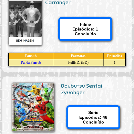
Carranger
Filme
Episódios: 1
Concluído
Fansub
Formatos
Episódios
Panda Fansub
FullHD, (BD)
1
Doubutsu Sentai
Zyuohger
Série
Episódios: 48
Concluído