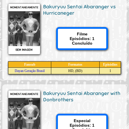
Bakuryuu Sentai Abaranger vs
Hurricaneger
Filme
Episódios: 1
Concluído
Fansub
Formatos
Episódios
Dayan Geração Brasil
HD, (BD)
1
Bakuryuu Sentai Abaranger with
Donbrothers
Especial
Episódios: 1