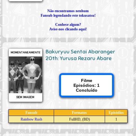
Não encontramos nenhum
Fansub legendando este tokusatsu!
Conhece algum?
Avise-nos clicando aqui!
Bakuryuu Sentai Abaranger
20th: Yurusa Rezaru Abare
Filme
Episódios: 1
Concluído
Fansub
Formatos
Episódios
Rainbow Rush
FullHD, (BD)
1