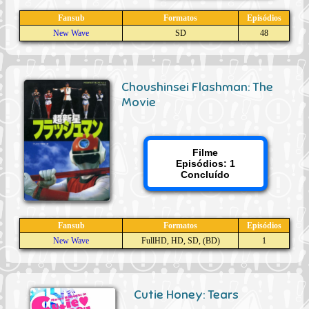
Fansub
Formatos
Episódios
New Wave
SD
48
Choushinsei Flashman: The
Movie
Filme
Episódios: 1
Concluído
Fansub
Formatos
Episódios
New Wave
FullHD, HD, SD, (BD)
1
Cutie Honey: Tears