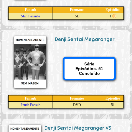
Fansub
Formatos
Episódios
Shin Fansubs
SD
1
Denji Sentai Megaranger
Série
Episódios: 51
Concluído
Fansub
Formatos
Episódios
Panda Fansub
DVD
51
Denji Sentai Megaranger VS