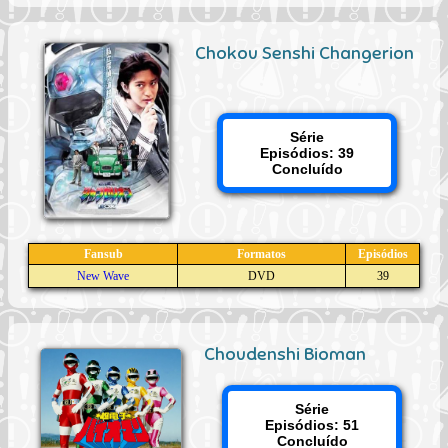
Chokou Senshi Changerion
Série
Episódios: 39
Concluído
Fansub
Formatos
Episódios
New Wave
DVD
39
Choudenshi Bioman
Série
Episódios: 51
Concluído