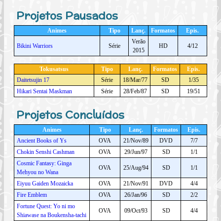
Projetos Pausados
Animes
Tipo
Lanç.
Formatos
Epis.
Verão
Bikini Warriors
Série
HD
4/12
2015
Tokusatsus
Tipo
Lanç.
Formatos
Epis.
Daitetsujin 17
Série
18/Mar/77
SD
1/35
Hikari Sentai Maskman
Série
28/Feb/87
SD
19/51
Projetos Concluídos
Animes
Tipo
Lanç.
Formatos
Epis.
Ancient Books of Ys
OVA
21/Nov/89
DVD
7/7
Chokin Senshi Cashman
OVA
29/Jun/97
SD
1/1
Cosmic Fantasy: Ginga
OVA
25/Aug/94
SD
1/1
Mehyou no Wana
Eiyuu Gaiden Mozaicka
OVA
21/Nov/91
DVD
4/4
Fire Emblem
OVA
26/Jan/96
SD
2/2
Fortune Quest: Yo ni mo
OVA
09/Oct/93
SD
4/4
Shiawase na Boukensha-tachi