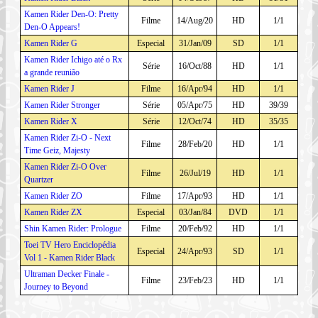
Kamen Rider Den-O: Pretty
Filme
14/Aug/20
HD
1/1
Den-O Appears!
Kamen Rider G
Especial
31/Jan/09
SD
1/1
Kamen Rider Ichigo até o Rx
Série
16/Oct/88
HD
1/1
a grande reunião
Kamen Rider J
Filme
16/Apr/94
HD
1/1
Kamen Rider Stronger
Série
05/Apr/75
HD
39/39
Kamen Rider X
Série
12/Oct/74
HD
35/35
Kamen Rider Zi-O - Next
Filme
28/Feb/20
HD
1/1
Time Geiz, Majesty
Kamen Rider Zi-O Over
Filme
26/Jul/19
HD
1/1
Quartzer
Kamen Rider ZO
Filme
17/Apr/93
HD
1/1
Kamen Rider ZX
Especial
03/Jan/84
DVD
1/1
Shin Kamen Rider: Prologue
Filme
20/Feb/92
HD
1/1
Toei TV Hero Enciclopédia
Especial
24/Apr/93
SD
1/1
Vol 1 - Kamen Rider Black
Ultraman Decker Finale -
Filme
23/Feb/23
HD
1/1
Journey to Beyond