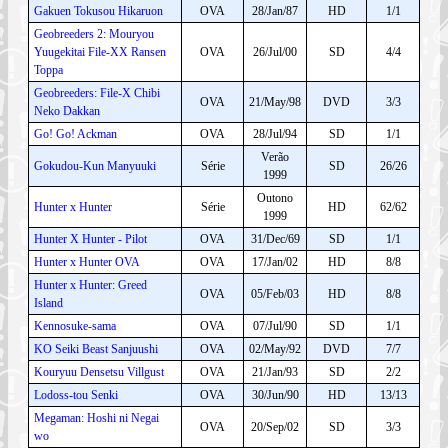
Gakuen Tokusou Hikaruon
OVA
28/Jan/87
HD
1/1
Geobreeders 2: Mouryou
Yuugekitai File-XX Ransen
OVA
26/Jul/00
SD
4/4
Toppa
Geobreeders: File-X Chibi
OVA
21/May/98
DVD
3/3
Neko Dakkan
Go! Go! Ackman
OVA
28/Jul/94
SD
1/1
Verão
Gokudou-Kun Manyuuki
Série
SD
26/26
1999
Outono
Hunter x Hunter
Série
HD
62/62
1999
Hunter X Hunter - Pilot
OVA
31/Dec/69
SD
1/1
Hunter x Hunter OVA
OVA
17/Jan/02
HD
8/8
Hunter x Hunter: Greed
OVA
05/Feb/03
HD
8/8
Island
Kennosuke-sama
OVA
07/Jul/90
SD
1/1
KO Seiki Beast Sanjuushi
OVA
02/May/92
DVD
7/7
Kouryuu Densetsu Villgust
OVA
21/Jan/93
SD
2/2
Lodoss-tou Senki
OVA
30/Jun/90
HD
13/13
Megaman: Hoshi ni Negai
OVA
20/Sep/02
SD
3/3
wo