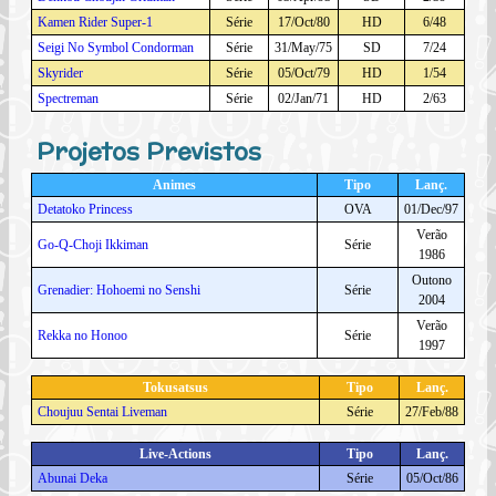
Kamen Rider Super-1
Série
17/Oct/80
HD
6/48
Seigi No Symbol Condorman
Série
31/May/75
SD
7/24
Skyrider
Série
05/Oct/79
HD
1/54
Spectreman
Série
02/Jan/71
HD
2/63
Projetos Previstos
Animes
Tipo
Lanç.
Detatoko Princess
OVA
01/Dec/97
Verão
Go-Q-Choji Ikkiman
Série
1986
Outono
Grenadier: Hohoemi no Senshi
Série
2004
Verão
Rekka no Honoo
Série
1997
Tokusatsus
Tipo
Lanç.
Choujuu Sentai Liveman
Série
27/Feb/88
Live-Actions
Tipo
Lanç.
Abunai Deka
Série
05/Oct/86