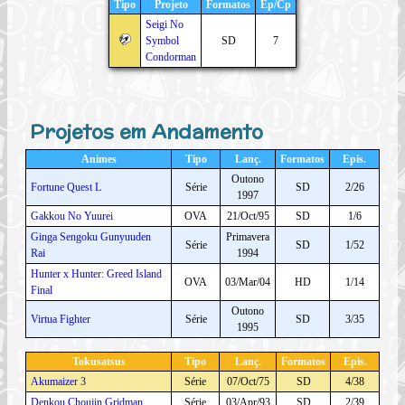
Tipo
Projeto
Formatos
Ep/Cp
Seigi No
Symbol
SD
7
Condorman
Projetos em Andamento
Animes
Tipo
Lanç.
Formatos
Epis.
Outono
Fortune Quest L
Série
SD
2/26
1997
Gakkou No Yuurei
OVA
21/Oct/95
SD
1/6
Ginga Sengoku Gunyuuden
Primavera
Série
SD
1/52
Rai
1994
Hunter x Hunter: Greed Island
OVA
03/Mar/04
HD
1/14
Final
Outono
Virtua Fighter
Série
SD
3/35
1995
Tokusatsus
Tipo
Lanç.
Formatos
Epis.
Akumaizer 3
Série
07/Oct/75
SD
4/38
Denkou Choujin Gridman
Série
03/Apr/93
SD
2/39