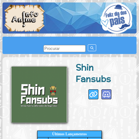
Shin
Fansubs
Últimos Lançamentos