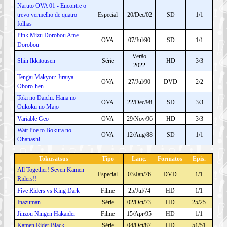
Naruto OVA 01 - Encontre o
trevo vermelho de quatro
Especial
20/Dec/02
SD
1/1
folhas
Pink Mizu Dorobou Ame
OVA
07/Jul/90
SD
1/1
Dorobou
Verão
Shin Ikkitousen
Série
HD
3/3
2022
Tengai Makyou: Jiraiya
OVA
27/Jul/90
DVD
2/2
Oboro-hen
Toki no Daichi: Hana no
OVA
22/Dec/98
SD
3/3
Oukoku no Majo
Variable Geo
OVA
29/Nov/96
HD
3/3
Watt Poe to Bokura no
OVA
12/Aug/88
SD
1/1
Ohanashi
Tokusatsus
Tipo
Lanç.
Formatos
Epis.
All Together! Seven Kamen
Especial
03/Jan/76
DVD
1/1
Riders!!
Five Riders vs King Dark
Filme
25/Jul/74
HD
1/1
Inazuman
Série
02/Oct/73
HD
25/25
Jinzou Ningen Hakaider
Filme
15/Apr/95
HD
1/1
Kamen Rider Black
Série
04/Oct/87
HD
51/51