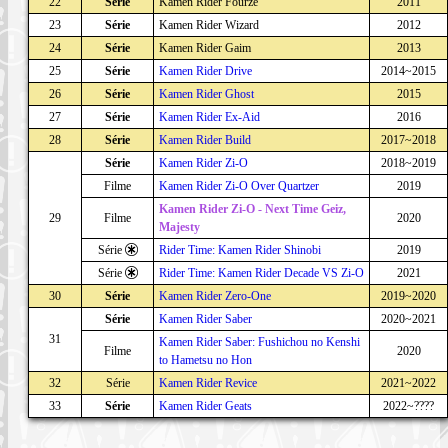
22
Série
Kamen Rider Fourze
2011
23
Série
Kamen Rider Wizard
2012
24
Série
Kamen Rider Gaim
2013
25
Série
Kamen Rider Drive
2014~2015
26
Série
Kamen Rider Ghost
2015
27
Série
Kamen Rider Ex-Aid
2016
28
Série
Kamen Rider Build
2017~2018
Série
Kamen Rider Zi-O
2018~2019
Filme
Kamen Rider Zi-O Over Quartzer
2019
Kamen Rider Zi-O - Next Time Geiz,
29
Filme
2020
Majesty
Série
Rider Time: Kamen Rider Shinobi
2019
Série
Rider Time: Kamen Rider Decade VS Zi-O
2021
30
Série
Kamen Rider Zero-One
2019~2020
Série
Kamen Rider Saber
2020~2021
31
Kamen Rider Saber: Fushichou no Kenshi
Filme
2020
to Hametsu no Hon
32
Série
Kamen Rider Revice
2021~2022
33
Série
Kamen Rider Geats
2022~????