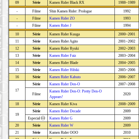
09
Série
Kamen Rider Black RX
1988~1989
-
Filme
Shin Kamen Rider: Prologue
1992
-
Filme
Kamen Rider ZO
1993
-
Filme
Kamen Rider J
1994
10
Série
Kamen Rider Kuuga
2000~2001
11
Série
Kamen Rider Agito
2001~2002
12
Série
Kamen Rider Ryuki
2002~2003
13
Série
Kamen Rider Faiz
2003~2004
14
Série
Kamen Rider Blade
2004~2005
15
Série
Kamen Rider Hibiki
2005~2006
16
Série
Kamen Rider Kabuto
2006~2007
Série
Kamen Rider Den-O
2007~2008
17
Kamen Rider Den-O: Pretty Den-O
Filme
2020
Appears!
18
Série
Kamen Rider Kiva
2008~2009
Série
Kamen Rider Decade
2009
19
Especial
Kamen Rider G
2009
20
Série
Kamen Rider W
2009
21
Série
Kamen Rider OOO
2010