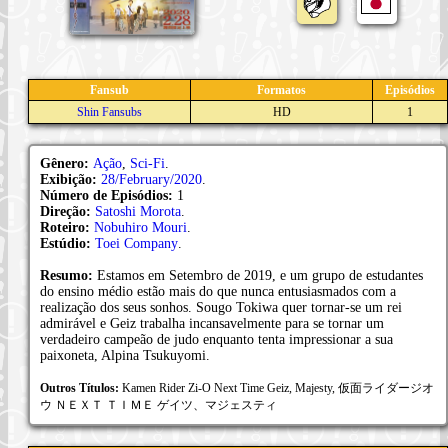
Fansub
Formatos
Episódios
Shin Fansubs
HD
1
Gênero:
Ação
,
Sci-Fi
.
Exibição:
28/February/2020
.
Número de Episódios:
1
Direção:
Satoshi Morota
.
Roteiro:
Nobuhiro Mouri
.
Estúdio:
Toei Company
.
Resumo:
Estamos em Setembro de 2019, e um grupo de estudantes
do ensino médio estão mais do que nunca entusiasmados com a
realização dos seus sonhos. Sougo Tokiwa quer tornar-se um rei
admirável e Geiz trabalha incansavelmente para se tornar um
verdadeiro campeão de judo enquanto tenta impressionar a sua
paixoneta, Alpina Tsukuyomi.
Outros Títulos:
Kamen Rider Zi-O Next Time Geiz, Majesty, 仮面ライダージオ
ウ ＮＥＸＴ ＴＩＭＥ ゲイツ、マジェスティ