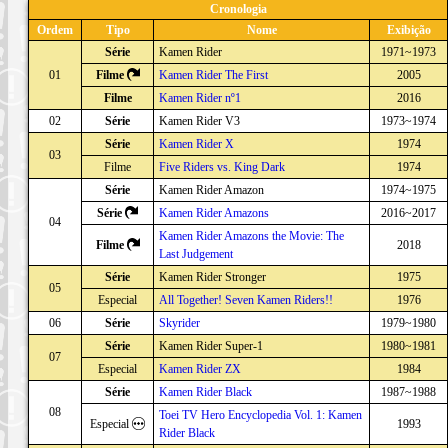
Cronologia
Ordem
Tipo
Nome
Exibição
Série
Kamen Rider
1971~1973
01
Filme
Kamen Rider The First
2005
Filme
Kamen Rider nº1
2016
02
Série
Kamen Rider V3
1973~1974
Série
Kamen Rider X
1974
03
Filme
Five Riders vs. King Dark
1974
Série
Kamen Rider Amazon
1974~1975
Série
Kamen Rider Amazons
2016~2017
04
Kamen Rider Amazons the Movie: The
Filme
2018
Last Judgement
Série
Kamen Rider Stronger
1975
05
Especial
All Together! Seven Kamen Riders!!
1976
06
Série
Skyrider
1979~1980
Série
Kamen Rider Super-1
1980~1981
07
Especial
Kamen Rider ZX
1984
Série
Kamen Rider Black
1987~1988
08
Toei TV Hero Encyclopedia Vol. 1: Kamen
Especial
1993
Rider Black