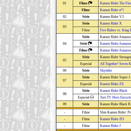
01
Filme
Kamen Rider The Firs
Filme
Kamen Rider nº1
02
Série
Kamen Rider V3
Série
Kamen Rider X
03
Filme
Five Riders vs. King 
Série
Kamen Rider Amazon
04
Série
Kamen Rider Amazon
Filme
Kamen Rider Amazons
Série
Kamen Rider Stronge
05
Especial
All Together! Seven 
06
Série
Skyrider
Série
Kamen Rider Super-1
07
Especial
Kamen Rider ZX
Série
Kamen Rider Black
08
Especial
Toei TV Hero Encyclo
09
Série
Kamen Rider Black 
-
Filme
Shin Kamen Rider: Pr
-
Filme
Kamen Rider ZO
-
Filme
Kamen Rider J