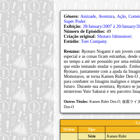
Gênero:
Amizade
,
Aventura
,
Ação
,
Coméd
Super Poder
.
Exibição:
28/January/2007 à 20/January/2
Número de Episódios:
49
Criação original:
Shotaro Ishinomori
.
Estúdio:
Toei Company
.
Resumo:
Ryotaro Nogami é um jovem com 
especial e as coisas ficam estranhas, desd
no tempo a até ser possuído por uma entid
que estão tentando mudar o passado. Embor
Ryotaro, juntamente com a ajuda da Imagin
Momotaros, se torna Kamen Rider Den-O ,
para combater os Imagins malignos e impedi
futuro. Durante sua aventura, Ryotaro se ju
misterioso Yuto Sakurai e seu parceiro Im
Outros Títulos:
Kamen Rider Den-O, 仮面ライダ
Den-O
Cr
Ordem
Tipo
Série
Kamen Rider