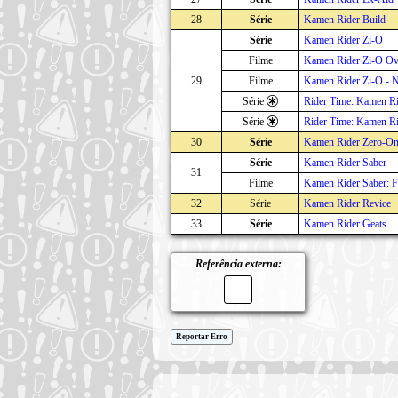
28
Série
Kamen Rider Build
Série
Kamen Rider Zi-O
Filme
Kamen Rider Zi-O Ov
29
Filme
Kamen Rider Zi-O - N
Série
Rider Time: Kamen Ri
Série
Rider Time: Kamen R
30
Série
Kamen Rider Zero-O
Série
Kamen Rider Saber
31
Filme
Kamen Rider Saber: 
32
Série
Kamen Rider Revice
33
Série
Kamen Rider Geats
Referência externa:
Reportar Erro