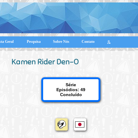
sta Geral
Pesquisa
Sobre Nós
Contato
Kamen Rider Den-O
Série
Episódios: 49
Concluído