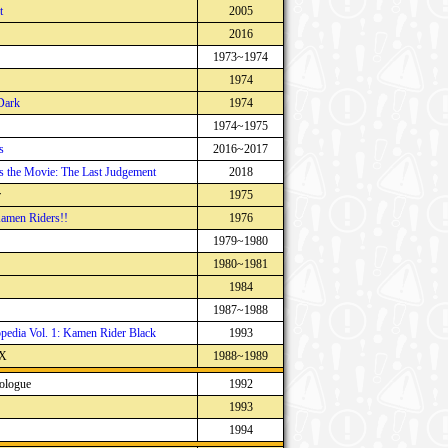
t
2005
2016
1973~1974
1974
Dark
1974
1974~1975
s
2016~2017
 the Movie: The Last Judgement
2018
r
1975
Kamen Riders!!
1976
1979~1980
1980~1981
1984
1987~1988
pedia Vol. 1: Kamen Rider Black
1993
RX
1988~1989
ologue
1992
1993
1994