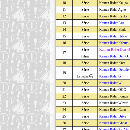
10
Série
Kamen Rider Kuuga
11
Série
Kamen Rider Agito
12
Série
Kamen Rider Ryuki
13
Série
Kamen Rider Faiz
14
Série
Kamen Rider Blade
15
Série
Kamen Rider Hibiki
16
Série
Kamen Rider Kabuto
Série
Kamen Rider Den-O
17
Filme
Kamen Rider Den-O: 
18
Série
Kamen Rider Kiva
Série
Kamen Rider Decade
19
Especial
Kamen Rider G
20
Série
Kamen Rider W
21
Série
Kamen Rider OOO
22
Série
Kamen Rider Fourze
23
Série
Kamen Rider Wizard
24
Série
Kamen Rider Gaim
25
Série
Kamen Rider Drive
26
Série
Kamen Rider Ghost
27
Série
Kamen Rider Ex-Aid