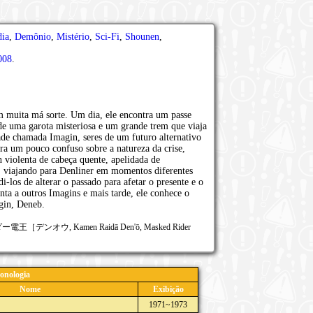
ia
,
Demônio
,
Mistério
,
Sci-Fi
,
Shounen
,
008
.
muita má sorte. Um dia, ele encontra um passe
e de uma garota misteriosa e um grande trem que viaja
ade chamada Imagin, seres de um futuro alternativo
a um pouco confuso sobre a natureza da crise,
 violenta de cabeça quente, apelidada de
 viajando para Denliner em momentos diferentes
-los de alterar o passado para afetar o presente e o
nta a outros Imagins e mais tarde, ele conhece o
agin, Deneb.
ー電王［デンオウ, Kamen Raidā Den'ō, Masked Rider
onologia
Nome
Exibição
1971~1973