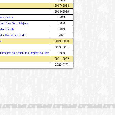
2017~2018
2018~2019
er Quartzer
2019
ext Time Geiz, Majesty
2020
der Shinobi
2019
ider Decade VS Zi-O
2021
ne
2019~2020
2020~2021
Fushichou no Kenshi to Hametsu no Hon
2020
2021~2022
2022~????