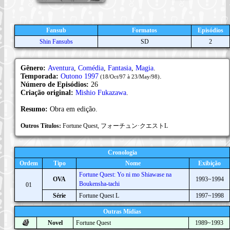
Fansub
Formatos
Episódios
Shin Fansubs
SD
2
Gênero:
Aventura
,
Comédia
,
Fantasia
,
Magia
.
Temporada:
Outono 1997
.
(18/Oct/97 à 23/May/98)
Número de Episódios:
26
Criação original:
Mishio Fukazawa
.
Resumo:
Obra em edição.
Outros Títulos:
Fortune Quest, フォーチュン·クエストL
Cronologia
Ordem
Tipo
Nome
Exibição
Fortune Quest: Yo ni mo Shiawase na
OVA
1993~1994
Boukensha-tachi
01
Série
Fortune Quest L
1997~1998
Outras Mídias
Novel
Fortune Quest
1989~1993