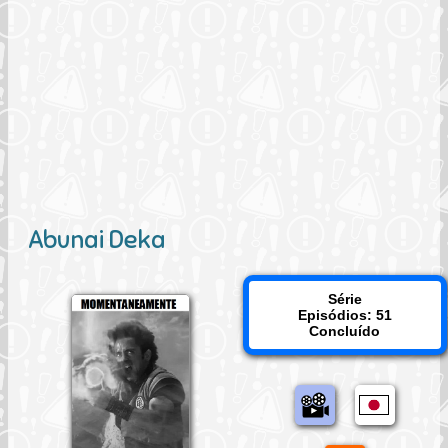
Abunai Deka
Série
Episódios: 51
Concluído