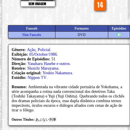
Fansub
Formatos
Episódios
Shin Fansubs
DVD
Gênero:
Ação
,
Policial
.
Exibição:
05/October/1986
.
Número de Episódios:
51
Direção:
Yasuharu Hasebe e outros
.
Roteiro:
Shoichi Maruyama
.
Criação original:
Yoshio Nakamura
.
Estúdio:
Nippon TV
.
Resumo:
Ambientada na vibrante cidade portuária de Yokohama, a
série acompanha a rotina nada convencional dos detetives Taka
(Toshiki Takayama) e Yuji (Yuji Oshita). Quebrando todos os clichês
dos dramas policiais da época, essa dupla dinâmica combina ternos
impecáveis, óculos escuros e diálogos afiados com cenas de ação de
tirar o fôlego.
Outros Títulos:
あぶない刑事