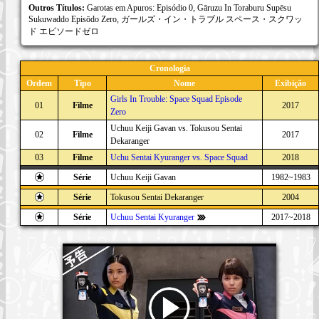
Outros Títulos:
Garotas em Apuros: Episódio 0, Gāruzu In Toraburu Supēsu
Sukuwaddo Episōdo Zero, ガールズ・イン・トラブル スペース・スクワッ
ド エピソードゼロ
Cronologia
Ordem
Tipo
Nome
Exibição
Girls In Trouble: Space Squad Episode
01
Filme
2017
Zero
Uchuu Keiji Gavan vs. Tokusou Sentai
02
Filme
2017
Dekaranger
03
Filme
Uchu Sentai Kyuranger vs. Space Squad
2018
Série
Uchuu Keiji Gavan
1982~1983
Série
Tokusou Sentai Dekaranger
2004
Série
Uchuu Sentai Kyuranger
2017~2018