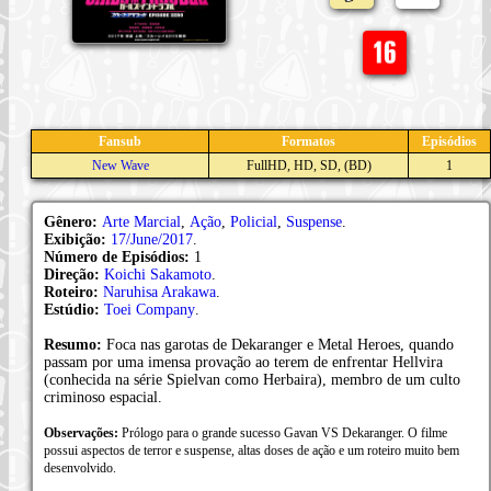
Fansub
Formatos
Episódios
New Wave
FullHD, HD, SD, (BD)
1
Gênero:
Arte Marcial
,
Ação
,
Policial
,
Suspense
.
Exibição:
17/June/2017
.
Número de Episódios:
1
Direção:
Koichi Sakamoto
.
Roteiro:
Naruhisa Arakawa
.
Estúdio:
Toei Company
.
Resumo:
Foca nas garotas de Dekaranger e Metal Heroes, quando
passam por uma imensa provação ao terem de enfrentar Hellvira
(conhecida na série Spielvan como Herbaira), membro de um culto
criminoso espacial.
Observações:
Prólogo para o grande sucesso Gavan VS Dekaranger. O filme
possui aspectos de terror e suspense, altas doses de ação e um roteiro muito bem
desenvolvido.