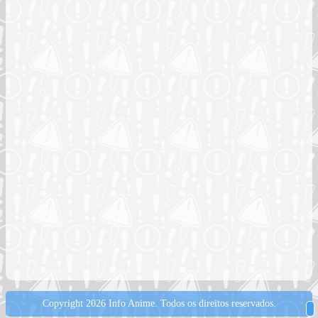
Copyright 2026 Info Anime.
Todos os direitos reservados.