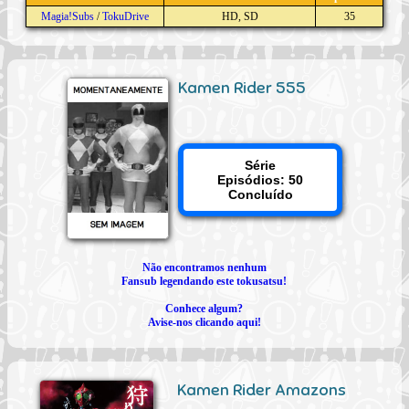
Magia!Subs
/
TokuDrive
HD, SD
35
Kamen Rider 555
Série
Episódios: 50
Concluído
Não encontramos nenhum
Fansub legendando este tokusatsu!
Conhece algum?
Avise-nos clicando aqui!
Kamen Rider Amazons