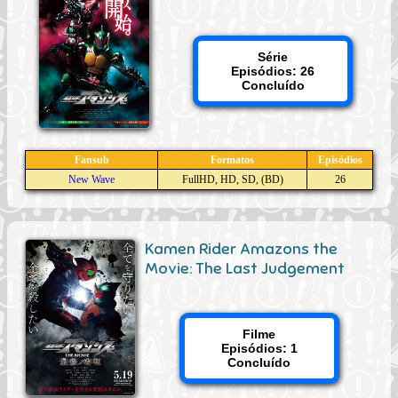
Série
Episódios: 26
Concluído
Fansub
Formatos
Episódios
New Wave
FullHD, HD, SD, (BD)
26
Kamen Rider Amazons the
Movie: The Last Judgement
Filme
Episódios: 1
Concluído