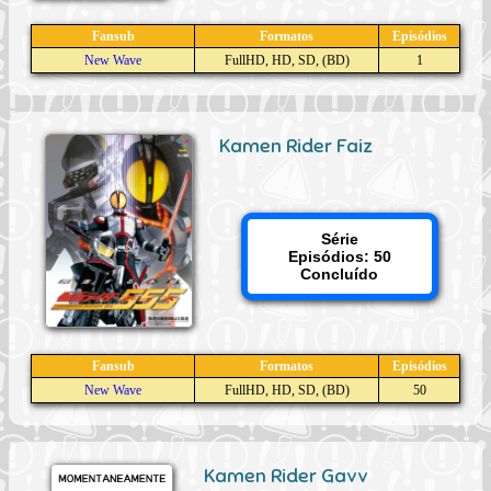
Fansub
Formatos
Episódios
New Wave
FullHD, HD, SD, (BD)
1
Kamen Rider Faiz
Série
Episódios: 50
Concluído
Fansub
Formatos
Episódios
New Wave
FullHD, HD, SD, (BD)
50
Kamen Rider Gavv