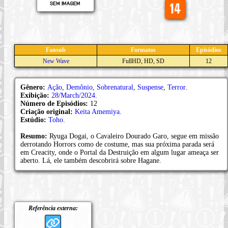
Fansub
Formatos
Episódios
New Wave
FullHD, HD, SD
12
Gênero:
Ação
,
Demônio
,
Sobrenatural
,
Suspense
,
Terror
.
Exibição:
28/March/2024
.
Número de Episódios:
12
Criação original:
Keita Amemiya
.
Estúdio:
Toho
.
Resumo:
Ryuga Dogai, o Cavaleiro Dourado Garo, segue em missão
derrotando Horrors como de costume, mas sua próxima parada será
em Creacity, onde o Portal da Destruição em algum lugar ameaça ser
aberto. Lá, ele também descobrirá sobre Hagane.
Referência externa: