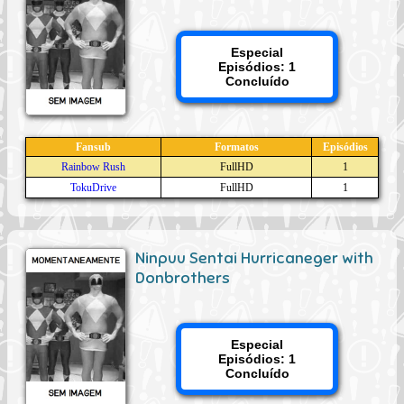
Especial
Episódios: 1
Concluído
Fansub
Formatos
Episódios
Rainbow Rush
FullHD
1
TokuDrive
FullHD
1
Ninpuu Sentai Hurricaneger with
Donbrothers
Especial
Episódios: 1
Concluído