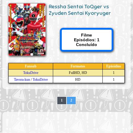
Ressha Sentai ToQger vs
Zyuden Sentai Kyoryuger
Filme
Episódios: 1
Concluído
Fansub
Formatos
Episódios
TokuDrive
FullHD, HD
1
Tavora-kun
/
TokuDrive
HD
1
1
2