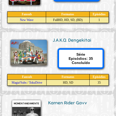
Fansub
Formatos
Episódios
New Wave
FullHD, HD, SD, (BD)
1
J.A.K.Q. Dengekitai
Série
Episódios: 35
Concluído
Fansub
Formatos
Episódios
Magia!Subs
/
TokuDrive
HD, SD
35
Kamen Rider Gavv