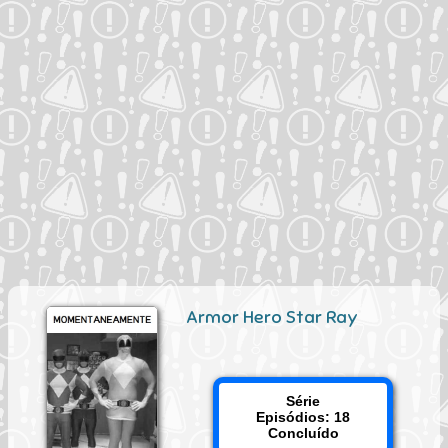
Armor Hero Star Ray
Série
Episódios: 18
Concluído