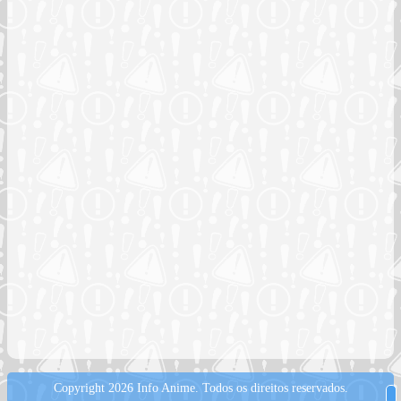
Copyright 2026 Info Anime.
Todos os direitos reservados.