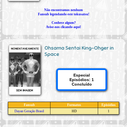
Não encontramos nenhum
Fansub legendando este tokusatsu!
Conhece algum?
Avise-nos clicando aqui!
Ohsama Sentai King-Ohger in
Space
Especial
Episódios: 1
Concluído
Fansub
Formatos
Episódios
Dayan Geração Brasil
HD
1