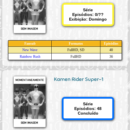
Série
Episódios: 0/??
Exibição:
Domingo
Fansub
Formatos
Episódios
New Wave
FullHD, SD
40
Rainbow Rush
FullHD
36
Kamen Rider Super-1
Série
Episódios: 48
Concluído