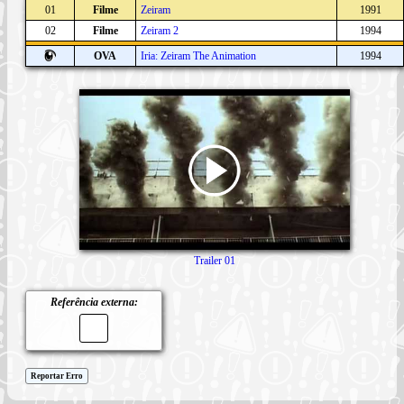
01
Filme
Zeiram
1991
02
Filme
Zeiram 2
1994
OVA
Iria: Zeiram The Animation
1994
Trailer 01
Referência externa:
Reportar Erro