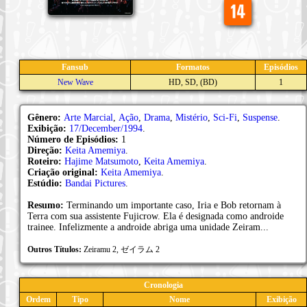
Fansub
Formatos
Episódios
New Wave
HD, SD, (BD)
1
Gênero:
Arte Marcial
,
Ação
,
Drama
,
Mistério
,
Sci-Fi
,
Suspense
.
Exibição:
17/December/1994
.
Número de Episódios:
1
Direção:
Keita Amemiya
.
Roteiro:
Hajime Matsumoto
,
Keita Amemiya
.
Criação original:
Keita Amemiya
.
Estúdio:
Bandai Pictures
.
Resumo:
Terminando um importante caso, Iria e Bob retornam à
Terra com sua assistente Fujicrow. Ela é designada como androide
trainee. Infelizmente a androide abriga uma unidade Zeiram...
Outros Títulos:
Zeiramu 2, ゼイラム 2
Cronologia
Ordem
Tipo
Nome
Exibição