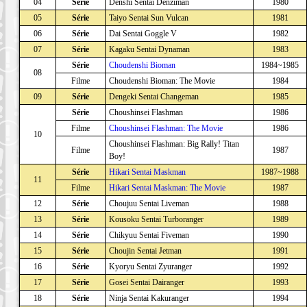
04
Série
Denshi Sentai Denziman
1980
05
Série
Taiyo Sentai Sun Vulcan
1981
06
Série
Dai Sentai Goggle V
1982
07
Série
Kagaku Sentai Dynaman
1983
Série
Choudenshi Bioman
1984~1985
08
Filme
Choudenshi Bioman: The Movie
1984
09
Série
Dengeki Sentai Changeman
1985
Série
Choushinsei Flashman
1986
Filme
Choushinsei Flashman: The Movie
1986
10
Choushinsei Flashman: Big Rally! Titan
Filme
1987
Boy!
Série
Hikari Sentai Maskman
1987~1988
11
Filme
Hikari Sentai Maskman: The Movie
1987
12
Série
Choujuu Sentai Liveman
1988
13
Série
Kousoku Sentai Turboranger
1989
14
Série
Chikyuu Sentai Fiveman
1990
15
Série
Choujin Sentai Jetman
1991
16
Série
Kyoryu Sentai Zyuranger
1992
17
Série
Gosei Sentai Dairanger
1993
18
Série
Ninja Sentai Kakuranger
1994