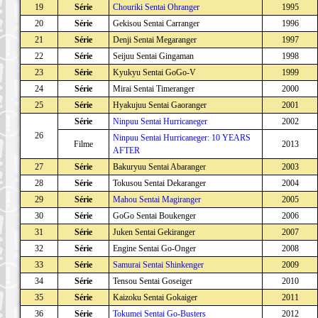
19
Série
Chouriki Sentai Ohranger
1995
20
Série
Gekisou Sentai Carranger
1996
21
Série
Denji Sentai Megaranger
1997
22
Série
Seijuu Sentai Gingaman
1998
23
Série
Kyukyu Sentai GoGo-V
1999
24
Série
Mirai Sentai Timeranger
2000
25
Série
Hyakujuu Sentai Gaoranger
2001
Série
Ninpuu Sentai Hurricaneger
2002
26
Ninpuu Sentai Hurricaneger: 10 YEARS
Filme
2013
AFTER
27
Série
Bakuryuu Sentai Abaranger
2003
28
Série
Tokusou Sentai Dekaranger
2004
29
Série
Mahou Sentai Magiranger
2005
30
Série
GoGo Sentai Boukenger
2006
31
Série
Juken Sentai Gekiranger
2007
32
Série
Engine Sentai Go-Onger
2008
33
Série
Samurai Sentai Shinkenger
2009
34
Série
Tensou Sentai Goseiger
2010
35
Série
Kaizoku Sentai Gokaiger
2011
36
Série
Tokumei Sentai Go-Busters
2012