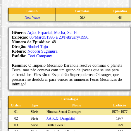
Fansub
Formatos
Episódios
New Wave
SD
48
Gênero:
Ação
,
Espacial
,
Mecha
,
Sci-Fi
.
Exibição:
03/March/1995 à 23/February/1996
.
Número de Episódios:
48
Direção:
Shohei Tojo
.
Roteiro:
Noboru Sugimura
.
Estúdio:
Toei Company
.
Resumo:
O Império Mecânico Baranoia resolve dominar o planeta
Terra, mas não contava com um grupo de jovens que se une para
enfrentá-los. Eles são o Esquadrão Superpoderoso Ohranger, que
precisará se desdobrar para vencer as inúmeras Feras Mecânicas do
inimigo!
Cronologia
Ordem
Tipo
Nome
Exibição
01
Série
Himitsu Sentai Gorenger
1975~1977
02
Série
J.A.K.Q. Dengekitai
1977
03
Série
Battle Fever J
1979