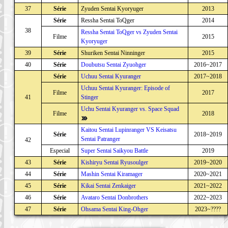
37
Série
Zyuden Sentai Kyoryuger
2013
Série
Ressha Sentai ToQger
2014
38
Ressha Sentai ToQger vs Zyuden Sentai
Filme
2015
Kyoryuger
39
Série
Shuriken Sentai Ninninger
2015
40
Série
Doubutsu Sentai Zyuohger
2016~2017
Série
Uchuu Sentai Kyuranger
2017~2018
Uchuu Sentai Kyuranger: Episode of
Filme
2017
41
Stinger
Uchu Sentai Kyuranger vs. Space Squad
Filme
2018
Kaitou Sentai Lupinranger VS Keisatsu
Série
2018~2019
Sentai Patranger
42
Especial
Super Sentai Saikyou Battle
2019
43
Série
Kishiryu Sentai Ryusoulger
2019~2020
44
Série
Mashin Sentai Kiramager
2020~2021
45
Série
Kikai Sentai Zenkaiger
2021~2022
46
Série
Avataro Sentai Donbrothers
2022~2023
47
Série
Ohsama Sentai King-Ohger
2023~????